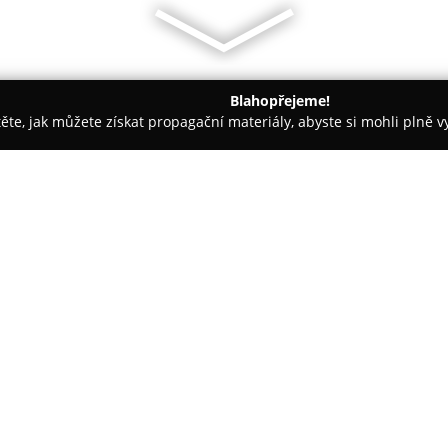
Blahopřejeme!
těte, jak můžete získat propagační materiály, abyste si mohli plně 
nceláře - Plzeň-město
Greensgate Golf
O společnosti:
Greensgate Golf & Leisure Res
golfové nadšence a milovníky vo
18jamkové golfové hřiště, jeho
Christoph Städler. Toto hřiště,
Zobrazit více >>
nejsložitějších v České republi
obklopené řekou Klabavou a Ej