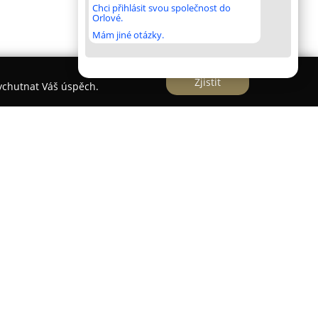
Chci přihlásit svou společnost do
Orlové.
Mám jiné otázky.
Zjistit
vychutnat Váš úspěch.
ort
poblíž Plzně představuje významné místo pro
lnočasových aktivit. Je zde k dispozici mistrovské
ž autorem je uznávaný německý architekt
 s celkovým parem 72, je ceněno jako jedno z
ce a nachází se v kopcovité a zalesněné krajině
povickým jezerem, což nabízí hráčům unikátní