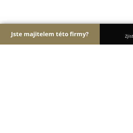
Jste majitelem této firmy?
Zjis
Orlové Cestovního Ruchu
Penziony, Cestovní Ka
Greensgate Golf
9.2
(707)