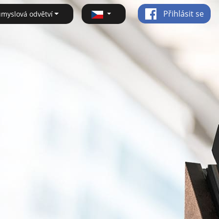
Přihlásit se
ůmyslová odvětví