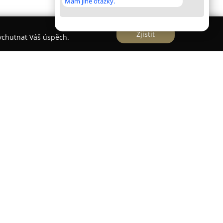
Mám jiné otázky.
Zjistit
vychutnat Váš úspěch.
í v půvabném údolí řeky Moravice a nabízí
ledávají přírodu a aktivní odpočinek. Je umístěn v
ízkosti Kružberské přehrady i vodní nádrže
novat pěší i cyklistické trasy různých obtížností.
nizovaných chatkách a srubech, stejně jako na
. V areálu jsou poskytovány různorodé služby pro
Koliba s nabídkou tradiční české kuchyně. Přímo v
k a sportovního vybavení, což rozšiřuje možnosti