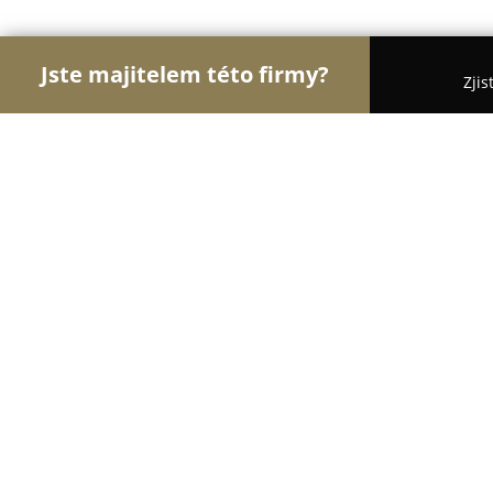
Jste majitelem této firmy?
Zjis
Orlové Cestovního Ruchu
Penziony, Cestovní Ka
Kemp Podhradí
8.3
(776)
Vítkov, Vítkov-Podhradí, 749 01 Vítkov-Podhradí