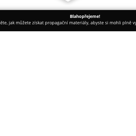
Blahopřejeme!
těte, jak můžete získat propagační materiály, abyste si mohli plně 
nceláře - Opava
Kemp Podhradí
O společnosti:
Autokemp Podhradí
se nacház
vhodné zázemí pro ty, kteří vyh
chráněné krajinné oblasti v bl
Slezská Harta, což umožňuje plá
Zobrazit více >>
Ubytování je zajištěno v moder
parcelách pro stany a karavany
pohodlí hostů, mj. restaurace 
kempu lze využít půjčovnu lodě