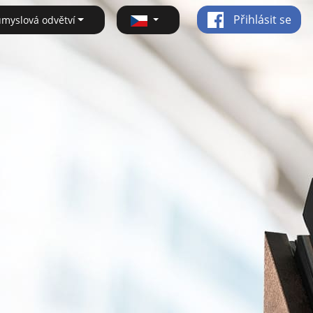
Přihlásit se
ůmyslová odvětví