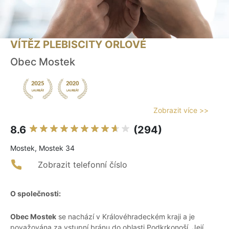
VÍTĚZ PLEBISCITY ORLOVÉ
Obec Mostek
Zobrazit více >>
8.6
(294)
Mostek, Mostek 34
Zobrazit telefonní číslo
O společnosti:
Obec Mostek
se nachází v Královéhradeckém kraji a je
považována za vstupní bránu do oblasti Podkrkonoší. Její