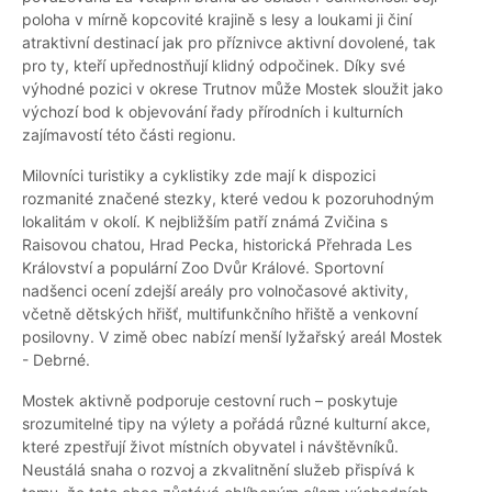
poloha v mírně kopcovité krajině s lesy a loukami ji činí
atraktivní destinací jak pro příznivce aktivní dovolené, tak
pro ty, kteří upřednostňují klidný odpočinek. Díky své
výhodné pozici v okrese Trutnov může Mostek sloužit jako
výchozí bod k objevování řady přírodních i kulturních
zajímavostí této části regionu.
Milovníci turistiky a cyklistiky zde mají k dispozici
rozmanité značené stezky, které vedou k pozoruhodným
lokalitám v okolí. K nejbližším patří známá Zvičina s
Raisovou chatou, Hrad Pecka, historická Přehrada Les
Království a populární Zoo Dvůr Králové. Sportovní
nadšenci ocení zdejší areály pro volnočasové aktivity,
včetně dětských hřišť, multifunkčního hřiště a venkovní
posilovny. V zimě obec nabízí menší lyžařský areál Mostek
- Debrné.
Mostek aktivně podporuje cestovní ruch – poskytuje
srozumitelné tipy na výlety a pořádá různé kulturní akce,
které zpestřují život místních obyvatel i návštěvníků.
Neustálá snaha o rozvoj a zkvalitnění služeb přispívá k