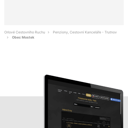
Orlové Cestovního Ruchu
Penziony, Cestovní Kanceláře - Trutnov
Obec Mostek