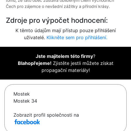
tomu, že tato obec zůstává oblíbeným cílem východních
Čech pro zájemce o nevšední zážitky a přírodní krásy.
Zdroje pro výpočet hodnocení:
K těmto údajům mají přístup pouze přihlášení
uživatelé.
Klikněte sem pro přihlášení.
Jste majitelem této firmy
?
Blahopřejeme!
Zjistěte jestli můžete získat
propagační materiály!
Mostek
Mostek 34
Zobrazit profil společnosti na