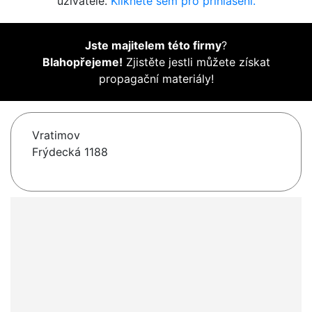
uživatelé.
Klikněte sem pro přihlášení.
Jste majitelem této firmy
?
Blahopřejeme!
Zjistěte jestli můžete získat
propagační materiály!
Vratimov
Frýdecká 1188