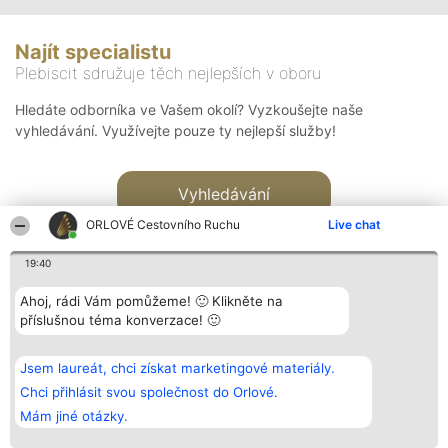
Najít specialistu
Plebiscit sdružuje těch nejlepších v oboru
Hledáte odborníka ve Vašem okolí? Vyzkoušejte naše
vyhledávání. Využívejte pouze ty nejlepší služby!
Vyhledávání
ORLOVÉ Cestovního Ruchu
Live chat
19:40
Ahoj, rádi Vám pomůžeme! 🙂 Klikněte na
příslušnou téma konverzace! 🙂
Organizátor hlasování
Plebiscyt
Kontakt
Bright Side Solutions sp. z o.
Vítězové
Kontakt
Jsem laureát, chci získat marketingové materiály.
o. sp. k.
Seznam všech
ul. Ruska 22
laureátů
Chci přihlásit svou společnost do Orlové.
Wrocław 50-079
Zásady
Mám jiné otázky.
KRS 0000749100 | Regon
Pravidla
381313360 | NIP 8943132676
Zásady
ochrany