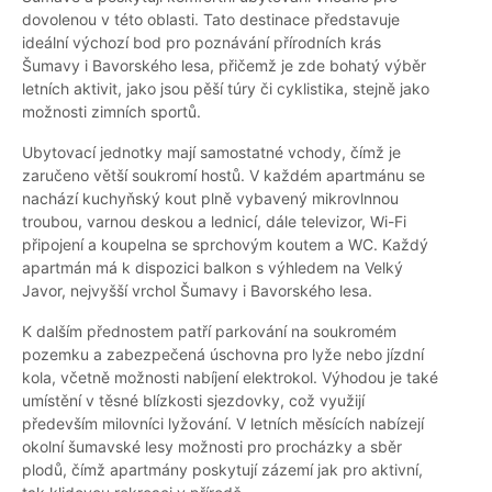
dovolenou v této oblasti. Tato destinace představuje
ideální výchozí bod pro poznávání přírodních krás
Šumavy i Bavorského lesa, přičemž je zde bohatý výběr
letních aktivit, jako jsou pěší túry či cyklistika, stejně jako
možnosti zimních sportů.
Ubytovací jednotky mají samostatné vchody, čímž je
zaručeno větší soukromí hostů. V každém apartmánu se
nachází kuchyňský kout plně vybavený mikrovlnnou
troubou, varnou deskou a lednicí, dále televizor, Wi-Fi
připojení a koupelna se sprchovým koutem a WC. Každý
apartmán má k dispozici balkon s výhledem na Velký
Javor, nejvyšší vrchol Šumavy i Bavorského lesa.
K dalším přednostem patří parkování na soukromém
pozemku a zabezpečená úschovna pro lyže nebo jízdní
kola, včetně možnosti nabíjení elektrokol. Výhodou je také
umístění v těsné blízkosti sjezdovky, což využijí
především milovníci lyžování. V letních měsících nabízejí
okolní šumavské lesy možnosti pro procházky a sběr
plodů, čímž apartmány poskytují zázemí jak pro aktivní,