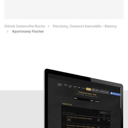
Orlové Cestovního Ruchu
Penziony, Cestovní Kanceláře - Klatovy
Apartmany Fischer