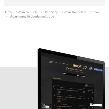
Orlové Cestovního Ruchu
Penziony, Cestovní Kanceláře - Trutnov
Apartmány Svoboda nad Úpou