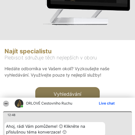
Najít specialistu
Plebiscit sdružuje těch nejlepších v oboru
Hledáte odborníka ve Vašem okolí? Vyzkoušejte naše
vyhledávání. Využívejte pouze ty nejlepší služby!
Vyhledávání
ORLOVÉ Cestovního Ruchu
Live chat
12:48
Ahoj, rádi Vám pomůžeme! 🙂 Klikněte na
příslušnou téma konverzace! 🙂