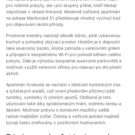
pro rodinné pobyty, ale i pro skupiny přátel, kteří hledají
odpočinek v oblasti Krkonoš. Moderně zařízený apartmán
na adrese Maršovská 51 představuje vhodný výchozí bod
pro objevování okolní přírody.
Prostorné interiéry nabízejí několik ložnic, plně vybavenou
kuchyň a pohodlný obývací prostor. Hostům je k dispozici
také soukromý bazén, útulná zahrada s venkovním grilem
a připojení k bezplatnému Wi-Fi pro pohodlí během celého
pobytu. Dále je výhodou bezplatné soukromé parkoviště a
možnost využití venkovní vířivky pro relaxaci po dni plném
aktivit.
Apartmán Svoboda se nachází v blízkosti turistických tras
a lyžařských areálů, což ocení především příznivci pěší
turistiky, cyklistiky či zimních sportů. Oblíbené je toto
ubytování také díky společenským hrám, stolnímu tenisu a
šipkám. Možnost pobytu s domácími mazlíčky udělá
radost majitelům zvířat. Čistota a vstřícné jednání majitelů
bývají často zmiňovány v pozitivních hodnoceních.