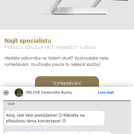
Najít specialistu
Plebiscit sdružuje těch nejlepších v oboru
Hledáte odborníka ve Vašem okolí? Vyzkoušejte naše
vyhledávání. Využívejte pouze ty nejlepší služby!
Vyhledávání
ORLOVÉ Cestovního Ruchu
Live chat
13:41
Ahoj, rádi Vám pomůžeme! 🙂 Klikněte na
příslušnou téma konverzace! 🙂
Organizátor hlasování
Plebiscyt
Kontakt
Bright Side Solutions sp. z o.
Vítězové
Kontakt