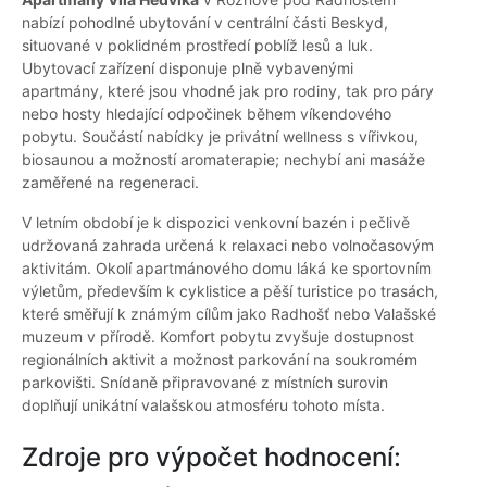
nabízí pohodlné ubytování v centrální části Beskyd,
situované v poklidném prostředí poblíž lesů a luk.
Ubytovací zařízení disponuje plně vybavenými
apartmány, které jsou vhodné jak pro rodiny, tak pro páry
nebo hosty hledající odpočinek během víkendového
pobytu. Součástí nabídky je privátní wellness s vířivkou,
biosaunou a možností aromaterapie; nechybí ani masáže
zaměřené na regeneraci.
V letním období je k dispozici venkovní bazén i pečlivě
udržovaná zahrada určená k relaxaci nebo volnočasovým
aktivitám. Okolí apartmánového domu láká ke sportovním
výletům, především k cyklistice a pěší turistice po trasách,
které směřují k známým cílům jako Radhošť nebo Valašské
muzeum v přírodě. Komfort pobytu zvyšuje dostupnost
regionálních aktivit a možnost parkování na soukromém
parkovišti. Snídaně připravované z místních surovin
doplňují unikátní valašskou atmosféru tohoto místa.
Zdroje pro výpočet hodnocení: