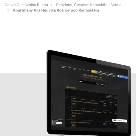
Orlové Cestovního Ruchu
Penziony, Cestovní Kanceláře - Vsetín
Apartmány Vila Hedvika Rožnov pod Radhoštěm