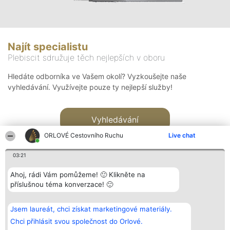
Najít specialistu
Plebiscit sdružuje těch nejlepších v oboru
Hledáte odborníka ve Vašem okolí? Vyzkoušejte naše
vyhledávání. Využívejte pouze ty nejlepší služby!
Vyhledávání
ORLOVÉ Cestovního Ruchu
Live chat
03:21
Ahoj, rádi Vám pomůžeme! 🙂 Klikněte na
příslušnou téma konverzace! 🙂
Organizátor hlasování
Plebiscyt
Kontakt
Bright Side Solutions sp. z o.
Vítězové
Kontakt
Jsem laureát, chci získat marketingové materiály.
o. sp. k.
Seznam všech
ul. Ruska 22
laureátů
Chci přihlásit svou společnost do Orlové.
Wrocław 50-079
Zásady