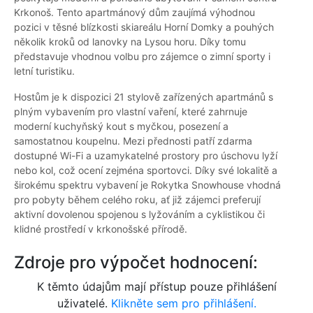
Krkonoš. Tento apartmánový dům zaujímá výhodnou
pozici v těsné blízkosti skiareálu Horní Domky a pouhých
několik kroků od lanovky na Lysou horu. Díky tomu
představuje vhodnou volbu pro zájemce o zimní sporty i
letní turistiku.
Hostům je k dispozici 21 stylově zařízených apartmánů s
plným vybavením pro vlastní vaření, které zahrnuje
moderní kuchyňský kout s myčkou, posezení a
samostatnou koupelnu. Mezi přednosti patří zdarma
dostupné Wi-Fi a uzamykatelné prostory pro úschovu lyží
nebo kol, což ocení zejména sportovci. Díky své lokalitě a
širokému spektru vybavení je Rokytka Snowhouse vhodná
pro pobyty během celého roku, ať již zájemci preferují
aktivní dovolenou spojenou s lyžováním a cyklistikou či
klidné prostředí v krkonošské přírodě.
Zdroje pro výpočet hodnocení:
K těmto údajům mají přístup pouze přihlášení
uživatelé.
Klikněte sem pro přihlášení.