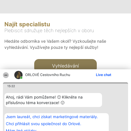
Najít specialistu
Plebiscit sdružuje těch nejlepších v oboru
Hledáte odborníka ve Vašem okolí? Vyzkoušejte naše
vyhledávání. Využívejte pouze ty nejlepší služby!
Vyhledávání
ORLOVÉ Cestovního Ruchu
Live chat
15:22
Ahoj, rádi Vám pomůžeme! 🙂 Klikněte na
příslušnou téma konverzace! 🙂
Organizátor hlasování
Plebiscyt
Kontakt
Bright Side Solutions sp. z o.
Vítězové
Kontakt
Jsem laureát, chci získat marketingové materiály.
o. sp. k.
Seznam všech
ul. Ruska 22
laureátů
Chci přihlásit svou společnost do Orlové.
Wrocław 50-079
Zásady
Mám jiné otázky.
KRS 0000749100 | Regon
Pravidla