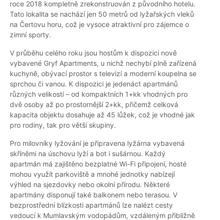
roce 2018 kompletně zrekonstruován z původního hotelu.
Tato lokalita se nachází jen 50 metrů od lyžařských vleků
na Čertovu horu, což je vysoce atraktivní pro zájemce o
zimní sporty.
V průběhu celého roku jsou hostům k dispozici nově
vybavené Gryf Apartments, u nichž nechybí plně zařízená
kuchyně, obývací prostor s televizí a moderní koupelna se
sprchou či vanou. K dispozici je jedenáct apartmánů
různých velikostí – od kompaktních 1+kk vhodných pro
dvě osoby až po prostornější 2+kk, přičemž celková
kapacita objektu dosahuje až 45 lůžek, což je vhodné jak
pro rodiny, tak pro větší skupiny.
Pro milovníky lyžování je připravena lyžárna vybavená
skříněmi na úschovu lyží a bot i sušárnou. Každý
apartmán má zajištěno bezplatné Wi-Fi připojení, hosté
mohou využít parkoviště a mnohé jednotky nabízejí
výhled na sjezdovky nebo okolní přírodu. Některé
apartmány disponují také balkonem nebo terasou. V
bezprostřední blízkosti apartmánů lze nalézt cesty
vedoucí k Mumlavským vodopádům, vzdáleným přibližně