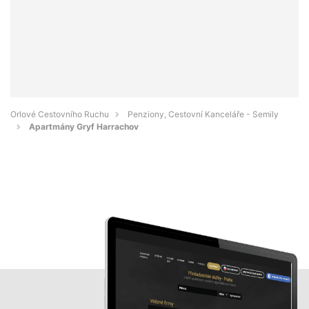
Orlové Cestovního Ruchu
Penziony, Cestovní Kanceláře - Semily
Apartmány Gryf Harrachov