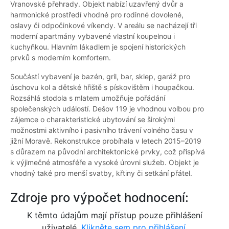
Vranovské přehrady. Objekt nabízí uzavřený dvůr a
harmonické prostředí vhodné pro rodinné dovolené,
oslavy či odpočinkové víkendy. V areálu se nacházejí tři
moderní apartmány vybavené vlastní koupelnou i
kuchyňkou. Hlavním lákadlem je spojení historických
prvků s moderním komfortem.
Součástí vybavení je bazén, gril, bar, sklep, garáž pro
úschovu kol a dětské hřiště s pískovištěm i houpačkou.
Rozsáhlá stodola s mlatem umožňuje pořádání
společenských událostí. Dešov 119 je vhodnou volbou pro
zájemce o charakteristické ubytování se širokými
možnostmi aktivního i pasivního trávení volného času v
jižní Moravě. Rekonstrukce probíhala v letech 2015–2019
s důrazem na původní architektonické prvky, což přispívá
k výjimečné atmosféře a vysoké úrovni služeb. Objekt je
vhodný také pro menší svatby, křtiny či setkání přátel.
Zdroje pro výpočet hodnocení:
K těmto údajům mají přístup pouze přihlášení
uživatelé.
Klikněte sem pro přihlášení.