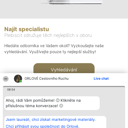
Najít specialistu
Plebiscit sdružuje těch nejlepších v oboru
Hledáte odborníka ve Vašem okolí? Vyzkoušejte naše
vyhledávání. Využívejte pouze ty nejlepší služby!
Vyhledávání
ORLOVÉ Cestovního Ruchu
Live chat
08:54
Ahoj, rádi Vám pomůžeme! 🙂 Klikněte na
příslušnou téma konverzace! 🙂
Organizátor hlasování
Plebiscyt
Kontakt
Bright Side Solutions sp. z o.
Vítězové
Kontakt
Jsem laureát, chci získat marketingové materiály.
o. sp. k.
Seznam všech
ul. Ruska 22
laureátů
Chci přihlásit svou společnost do Orlové.