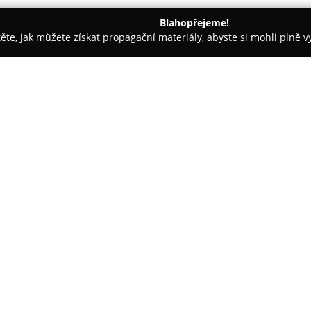
Blahopřejeme!
těte, jak můžete získat propagační materiály, abyste si mohli plně 
celáře - Klatovy
Ubytování apartmány Rudík, Železná Ruda, 
ná Ruda, Šumava
O společnosti:
Apartmány Rudík
, umístěné v
Javorská 130, nabízejí prostor
návštěvníků. Každý apartmán d
plně zařízený kuchyňský kout, s
Zobrazit více >>
s DVD přehrávačem a bezplatné 
Strategická poloha ubytování 
aktivitám v této oblasti. Zimní
skibusu s napojením do skiareá
měsících je k dispozici cyklobu