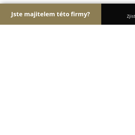
Jste majitelem této firmy?
Zjis
Orlové Cestovního Ruchu
Penziony, Cestovní Kan
Ubytování apartmány Rudík, Želez
9.1
(287)
Železná Ruda, Zelezna Ruda
Zobrazit telefonní číslo