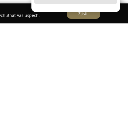
Zjistit
vychutnat Váš úspěch.
Šumava
 centru Železné Rudy na Šumavě na adrese
né a komfortně zařízené apartmány pro ubytování
isponuje moderním vybavením, mezi které patří
amostatné sociální zařízení se sprchou, televizor
Wi-Fi připojení k internetu.
umožňuje snadný přístup k zimním i letním
 sezónu zpříjemňuje blízkost sjezdovek a zastávka
lu Špičák nebo k Velkému Javoru. V letních
s a výhodou je přímý vstup na značené turistické,