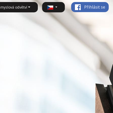
Přihlásit se
ůmyslová odvětví