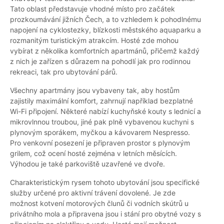
Tato oblast představuje vhodné místo pro začátek
prozkoumávání jižních Čech, a to vzhledem k pohodlnému
napojení na cyklostezky, blízkosti městského aquaparku a
rozmanitým turistickým atrakcím. Hosté zde mohou
vybírat z několika komfortních apartmánů, přičemž každý
z nich je zařízen s důrazem na pohodlí jak pro rodinnou
rekreaci, tak pro ubytování párů.
Všechny apartmány jsou vybaveny tak, aby hostům
zajistily maximální komfort, zahrnují například bezplatné
Wi-Fi připojení. Některé nabízí kuchyňské kouty s lednicí a
mikrovlnnou troubou, jiné pak plně vybavenou kuchyni s
plynovým sporákem, myčkou a kávovarem Nespresso.
Pro venkovní posezení je připraven prostor s plynovým
grilem, což ocení hosté zejména v letních měsících.
Výhodou je také parkoviště uzavřené ve dvoře.
Charakteristickým rysem tohoto ubytování jsou specifické
služby určené pro aktivní trávení dovolené. Je zde
možnost kotvení motorových člunů či vodních skútrů u
privátního mola a připravena jsou i stání pro obytné vozy s