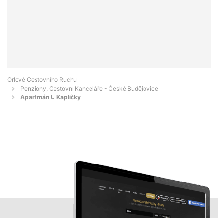
Orlové Cestovního Ruchu
Penziony, Cestovní Kanceláře - České Budějovice
Apartmán U Kapličky