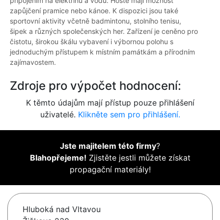
připojením na elektřinu a vodu. Hosté mají možnost
zapůjčení pramice nebo kánoe. K dispozici jsou také
sportovní aktivity včetně badmintonu, stolního tenisu,
šipek a různých společenských her. Zařízení je ceněno pro
čistotu, širokou škálu vybavení i výbornou polohu s
jednoduchým přístupem k místním památkám a přírodním
zajímavostem.
Zdroje pro výpočet hodnocení:
K těmto údajům mají přístup pouze přihlášení
uživatelé.
Klikněte sem pro přihlášení.
Jste majitelem této firmy
?
Blahopřejeme!
Zjistěte jestli můžete získat
propagační materiály!
Hluboká nad Vltavou