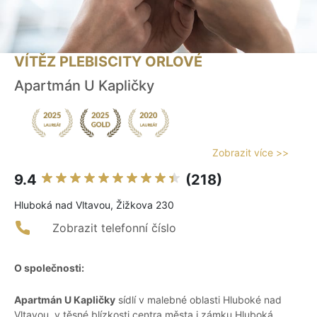
VÍTĚZ PLEBISCITY ORLOVÉ
Apartmán U Kapličky
Zobrazit více >>
9.4
(218)
Hluboká nad Vltavou, Žižkova 230
Zobrazit telefonní číslo
O společnosti:
Apartmán U Kapličky
sídlí v malebné oblasti Hluboké nad
Vltavou, v těsné blízkosti centra města i zámku Hluboká.