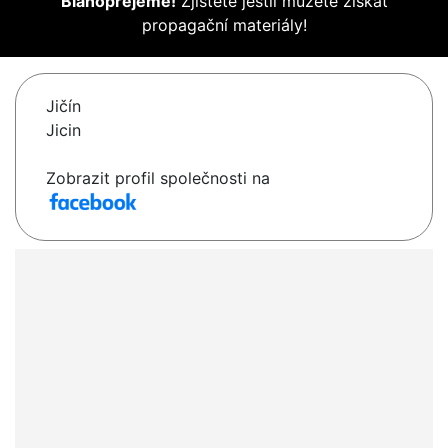
Blahopřejeme!
Zjistěte jestli můžete získat
propagační materiály!
Jičín
Jicin
Zobrazit profil společnosti na