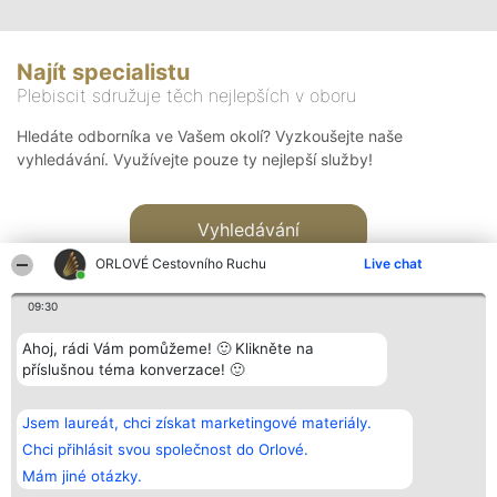
Najít specialistu
Plebiscit sdružuje těch nejlepších v oboru
Hledáte odborníka ve Vašem okolí? Vyzkoušejte naše
vyhledávání. Využívejte pouze ty nejlepší služby!
Vyhledávání
ORLOVÉ Cestovního Ruchu
Live chat
09:30
Ahoj, rádi Vám pomůžeme! 🙂 Klikněte na
příslušnou téma konverzace! 🙂
Organizátor hlasování
Plebiscyt
Kontakt
Bright Side Solutions sp. z o.
Vítězové
Kontakt
Jsem laureát, chci získat marketingové materiály.
o. sp. k.
Seznam všech
ul. Ruska 22
laureátů
Chci přihlásit svou společnost do Orlové.
Wrocław 50-079
Zásady
Mám jiné otázky.
KRS 0000749100 | Regon
Pravidla
381313360 | NIP 8943132676
Zásady