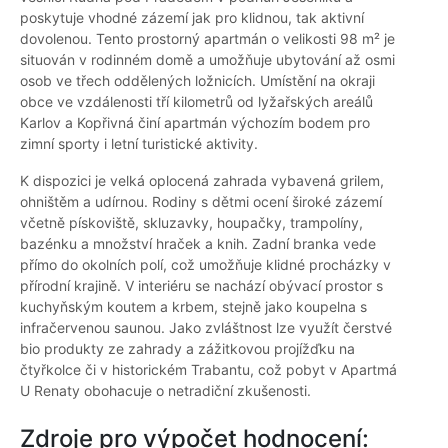
poskytuje vhodné zázemí jak pro klidnou, tak aktivní
dovolenou. Tento prostorný apartmán o velikosti 98 m² je
situován v rodinném domě a umožňuje ubytování až osmi
osob ve třech oddělených ložnicích. Umístění na okraji
obce ve vzdálenosti tří kilometrů od lyžařských areálů
Karlov a Kopřivná činí apartmán výchozím bodem pro
zimní sporty i letní turistické aktivity.
K dispozici je velká oplocená zahrada vybavená grilem,
ohništěm a udírnou. Rodiny s dětmi ocení široké zázemí
včetně pískoviště, skluzavky, houpačky, trampolíny,
bazénku a množství hraček a knih. Zadní branka vede
přímo do okolních polí, což umožňuje klidné procházky v
přírodní krajině. V interiéru se nachází obývací prostor s
kuchyňským koutem a krbem, stejně jako koupelna s
infračervenou saunou. Jako zvláštnost lze využít čerstvé
bio produkty ze zahrady a zážitkovou projížďku na
čtyřkolce či v historickém Trabantu, což pobyt v Apartmá
U Renaty obohacuje o netradiční zkušenosti.
Zdroje pro výpočet hodnocení: