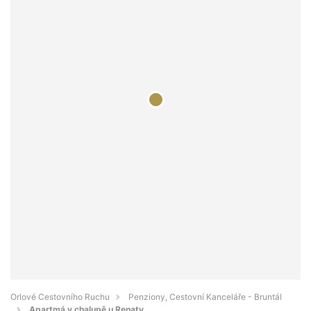
Orlové Cestovního Ruchu
Penziony, Cestovní Kanceláře - Bruntál
Apartmá v chalupě u Renaty