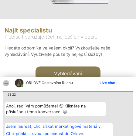
Najít specialistu
Plebiscit sdružuje těch nejlepších v oboru
Hledáte odborníka ve Vašem okolí? Vyzkoušejte naše
vyhledávání. Využívejte pouze ty nejlepší služby!
Vyhledávání
ORLOVÉ Cestovního Ruchu
Live chat
23:22
Ahoj, rádi Vám pomůžeme! 🙂 Klikněte na
příslušnou téma konverzace! 🙂
Organizátor hlasování
Plebiscyt
Kontakt
Bright Side Solutions sp. z o.
Vítězové
Kontakt
Jsem laureát, chci získat marketingové materiály.
o. sp. k.
Seznam všech
ul. Ruska 22
laureátů
Chci přihlásit svou společnost do Orlové.