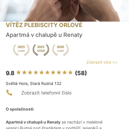
VÍTĚZ PLEBISCITY ORLOVÉ
Apartmá v chalupě u Renaty
Zobrazit více >>
9.8
(58)
Světlá Hora, Stará Rudná 132
Zobrazit telefonní číslo
O společnosti:
Apartmá v chalupě u Renaty
se nachází v malebné
vesnici Rudná pod Pradědem v podhůří Jeseníků a