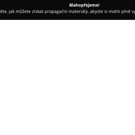
Blahopřejeme!
těte, jak můžete získat propagační materiály, abyste si mohli plně 
celáře - Teplice
AlbexTravel
O společnosti:
AlbexTravel
je cestovní agentu
zprostředkování dovolených pr
cestovních kanceláří. Tyto kanc
zajišťuje klientům jistotu och
zájezdu.
Nabídka agentury zahrnuje pes
zážitkových cest do exotických 
variant pro rodiny s dětmi, kd
děti. Ceny zájezdů odpovídají 
aktuálních slev a akcí. Společn