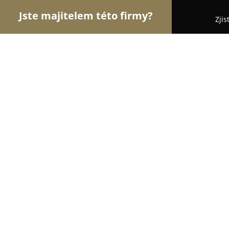
Jste majitelem této firmy?
Zjis
Orlové Cestovního Ruchu
Penziony, Cestovní Kan
AlbexTravel
8.6
(7)
Krupka, Wolkerova
Zobrazit telefonní číslo