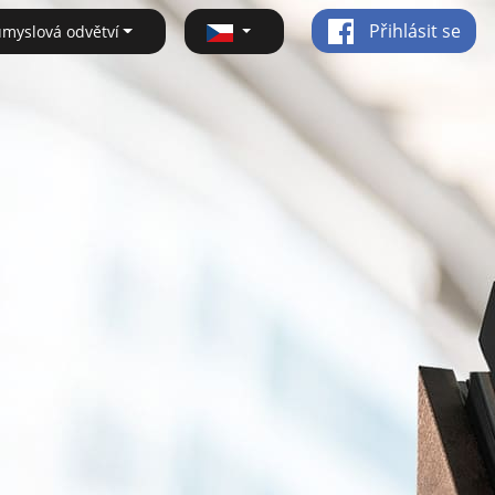
Přihlásit se
ůmyslová odvětví