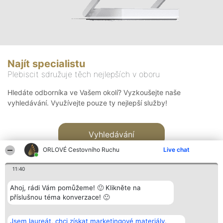
Najít specialistu
Plebiscit sdružuje těch nejlepších v oboru
Hledáte odborníka ve Vašem okolí? Vyzkoušejte naše
vyhledávání. Využívejte pouze ty nejlepší služby!
Vyhledávání
ORLOVÉ Cestovního Ruchu
Live chat
11:40
Ahoj, rádi Vám pomůžeme! 🙂 Klikněte na
příslušnou téma konverzace! 🙂
Organizátor hlasování
Plebiscyt
Kontakt
Bright Side Solutions sp. z o.
Vítězové
Kontakt
Jsem laureát, chci získat marketingové materiály.
o. sp. k.
Seznam všech