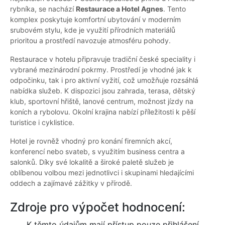
rybníka, se nachází
Restaurace a Hotel Agnes
. Tento
komplex poskytuje komfortní ubytování v moderním
srubovém stylu, kde je využití přírodních materiálů
prioritou a prostředí navozuje atmosféru pohody.
Restaurace v hotelu připravuje tradiční české speciality i
vybrané mezinárodní pokrmy. Prostředí je vhodné jak k
odpočinku, tak i pro aktivní vyžití, což umožňuje rozsáhlá
nabídka služeb. K dispozici jsou zahrada, terasa, dětský
klub, sportovní hřiště, lanové centrum, možnost jízdy na
koních a rybolovu. Okolní krajina nabízí příležitosti k pěší
turistice i cyklistice.
Hotel je rovněž vhodný pro konání firemních akcí,
konferencí nebo svateb, s využitím business centra a
salonků. Díky své lokalitě a široké paletě služeb je
oblíbenou volbou mezi jednotlivci i skupinami hledajícími
oddech a zajímavé zážitky v přírodě.
Zdroje pro výpočet hodnocení:
K těmto údajům mají přístup pouze přihlášení