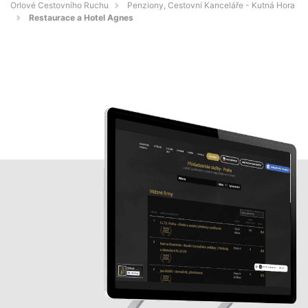
Orlové Cestovního Ruchu
Penziony, Cestovní Kanceláře - Kutná Hora
Restaurace a Hotel Agnes