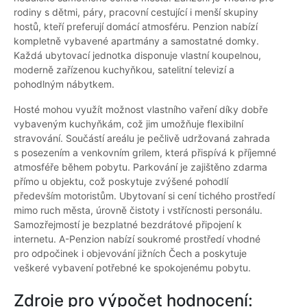
rodiny s dětmi, páry, pracovní cestující i menší skupiny
hostů, kteří preferují domácí atmosféru. Penzion nabízí
kompletně vybavené apartmány a samostatné domky.
Každá ubytovací jednotka disponuje vlastní koupelnou,
moderně zařízenou kuchyňkou, satelitní televizí a
pohodlným nábytkem.
Hosté mohou využít možnost vlastního vaření díky dobře
vybaveným kuchyňkám, což jim umožňuje flexibilní
stravování. Součástí areálu je pečlivě udržovaná zahrada
s posezením a venkovním grilem, která přispívá k příjemné
atmosféře během pobytu. Parkování je zajištěno zdarma
přímo u objektu, což poskytuje zvýšené pohodlí
především motoristům. Ubytovaní si cení tichého prostředí
mimo ruch města, úrovně čistoty i vstřícnosti personálu.
Samozřejmostí je bezplatné bezdrátové připojení k
internetu. A-Penzion nabízí soukromé prostředí vhodné
pro odpočinek i objevování jižních Čech a poskytuje
veškeré vybavení potřebné ke spokojenému pobytu.
Zdroje pro výpočet hodnocení: