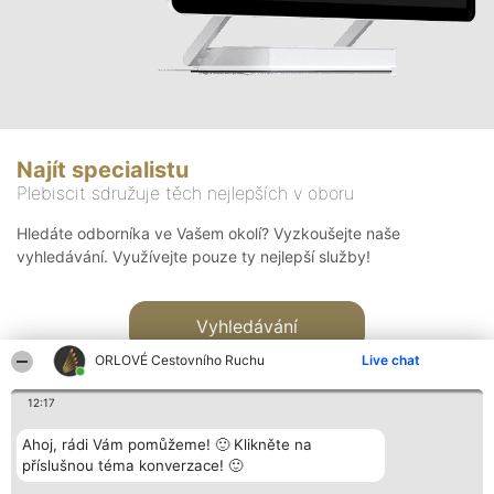
Najít specialistu
Plebiscit sdružuje těch nejlepších v oboru
Hledáte odborníka ve Vašem okolí? Vyzkoušejte naše
vyhledávání. Využívejte pouze ty nejlepší služby!
Vyhledávání
ORLOVÉ Cestovního Ruchu
Live chat
12:17
Ahoj, rádi Vám pomůžeme! 🙂 Klikněte na
příslušnou téma konverzace! 🙂
Organizátor hlasování
Plebiscyt
Kontakt