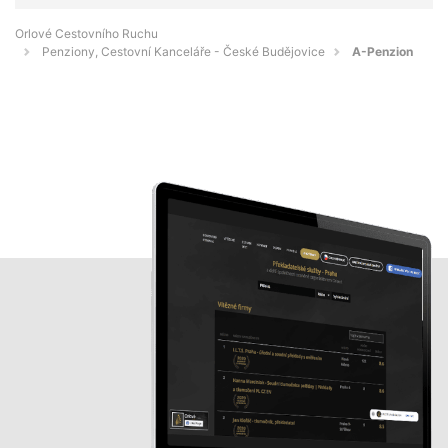
Orlové Cestovního Ruchu
Penziony, Cestovní Kanceláře - České Budějovice
A-Penzion