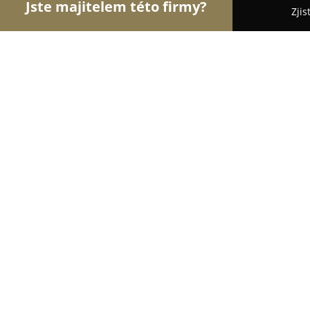
Jste majitelem této firmy?
Zjis
Orlové Cestovního Ruchu
Penziony, Cestovní Ka
TONY tour - Pavlína Wiselková
8.8
(13)
Český Těšín, Čapkova 199/9
Zobrazit telefonní číslo