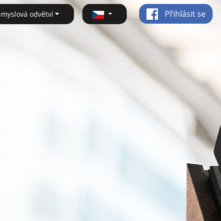
Přihlásit se
ůmyslová odvětví