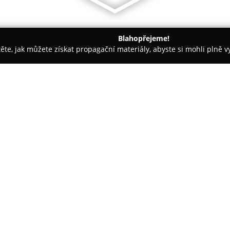
Blahopřejeme!
těte, jak můžete získat propagační materiály, abyste si mohli plně 
celáře - Nový Jičín
Restaurace a hotel Na Skalkách
O společnosti:
Hotel Na Skalkách
v Novém Jičí
přibližně patnáct minut pěší c
klidné lokalitě. V nabídce má r
pokojích, tak v stylizovaných c
Zobrazit více >>
vlastních představ a požadavk
Restaurace tohoto hotelu se sp
které jsou připravovány výhrad