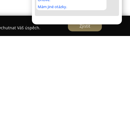
Mám jiné otázky.
Zjistit
vychutnat Váš úspěch.
ně leží v chráněné krajinné oblasti Beskydy,
hůze od centra města a přitom v rekreační a
ůzné druhy ubytování, a to jak v hotelových
hatkách, což umožňuje hostům vybrat si dle
ů na odpočinek.
ecializuje na tradiční pokrmy české kuchyně,
ně z čerstvých surovin pocházejících od českých