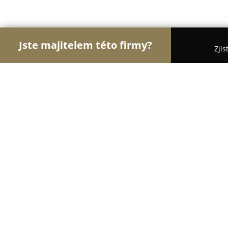
Jste majitelem této firmy?
Zjis
Orlové Cestovního Ruchu
Penziony, Cestovní Kan
Restaurace a hotel Na Skalkách
8.4
(1441)
Nový Jičín, Skalky 932/50