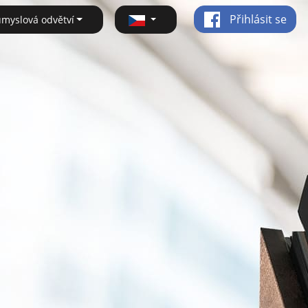
Přihlásit se
ůmyslová odvětví