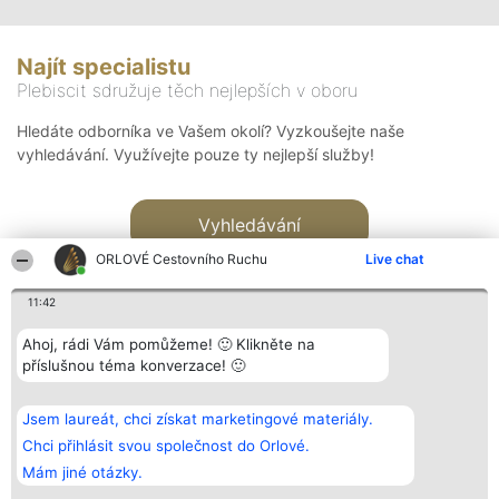
Najít specialistu
Plebiscit sdružuje těch nejlepších v oboru
Hledáte odborníka ve Vašem okolí? Vyzkoušejte naše
vyhledávání. Využívejte pouze ty nejlepší služby!
Vyhledávání
ORLOVÉ Cestovního Ruchu
Live chat
11:42
Ahoj, rádi Vám pomůžeme! 🙂 Klikněte na
příslušnou téma konverzace! 🙂
Organizátor hlasování
Plebiscyt
Kontakt
Bright Side Solutions sp. z o.
Vítězové
Kontakt
Jsem laureát, chci získat marketingové materiály.
o. sp. k.
Seznam všech
ul. Ruska 22
laureátů
Chci přihlásit svou společnost do Orlové.
Wrocław 50-079
Zásady
Mám jiné otázky.
KRS 0000749100 | Regon
Pravidla
381313360 | NIP 8943132676
Zásady