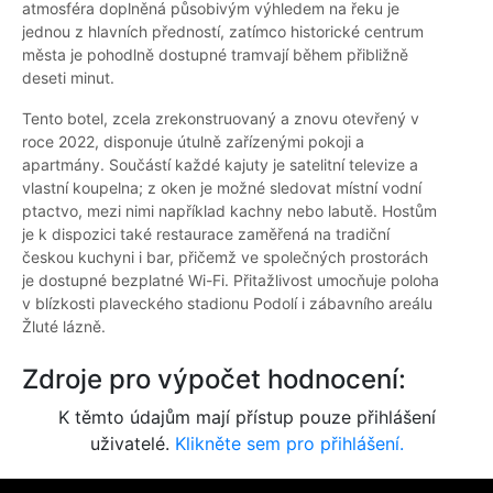
atmosféra doplněná působivým výhledem na řeku je
jednou z hlavních předností, zatímco historické centrum
města je pohodlně dostupné tramvají během přibližně
deseti minut.
Tento botel, zcela zrekonstruovaný a znovu otevřený v
roce 2022, disponuje útulně zařízenými pokoji a
apartmány. Součástí každé kajuty je satelitní televize a
vlastní koupelna; z oken je možné sledovat místní vodní
ptactvo, mezi nimi například kachny nebo labutě. Hostům
je k dispozici také restaurace zaměřená na tradiční
českou kuchyni i bar, přičemž ve společných prostorách
je dostupné bezplatné Wi-Fi. Přitažlivost umocňuje poloha
v blízkosti plaveckého stadionu Podolí i zábavního areálu
Žluté lázně.
Zdroje pro výpočet hodnocení:
K těmto údajům mají přístup pouze přihlášení
uživatelé.
Klikněte sem pro přihlášení.