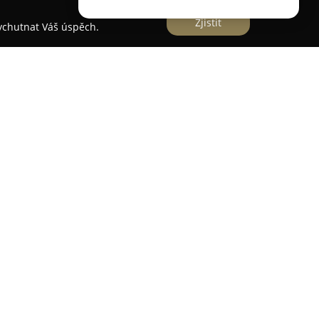
Zjistit
vychutnat Váš úspěch.
situována v klidné části Kořenova-Příchovic,
rských hor a Krkonoš, což nabízí vhodné podmínky
ok. V zimních měsících mohou hosté využít
e s lanovkou, který se nachází zhruba 800 metrů
osti pro sjezdové i běžecké lyžování. Letní
tí k pěším túrám a cykloturistice po okolních
nabízí kapacitu až 36 osob ve 11 pokojích, které
ařízení je vhodné zejména pro rodiny, školní
 je plně vybavená kuchyně, dvě společenské