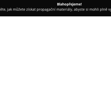
Blahopřejeme!
těte, jak můžete získat propagační materiály, abyste si mohli plně 
nceláře - Jablonec nad Nisou
Chalupa U Kapličky Rejdice
O společnosti:
Chalupa U Kapličky Rejdice
je 
poblíž lesa a na rozhraní Jize
pro rekreační pobyty po celý r
nedaleký lyžařský areál Rejdic
od objektu, a také výborné možn
období přináší mnoho příležitos
přírodních trasách.
Ubytování v chalupě U Kapličky 
jsou pronajímány jako celek. Z
skupiny a přátele. K dispozici