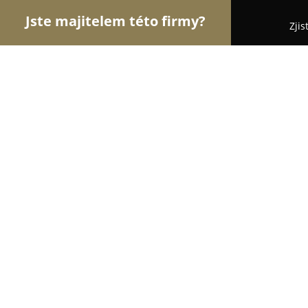
Jste majitelem této firmy?
Zjis
Orlové Cestovního Ruchu
Penziony, Cestovní Ka
Chalupa U Kapličky Rejdice
8.6
(80)
Příchovice, Rejdice 1059
Zobrazit telefonní číslo