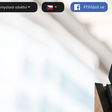
Přihlásit se
ůmyslová odvětví