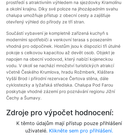
prostředí s atraktivním výhledem na sjezdovky Kramolínu
a okolní krajinu. Díky své poloze na jihozápadním svahu
chalupa umožňuje přístup z obecní cesty a zajišťuje
otevřený výhled do přírody ze tří stran.
Součástí vybavení je kompletně zařízená kuchyň s
moderními spotřebiči a venkovní terasa s posezením
vhodná pro odpočinek. Hostům jsou k dispozici tři útulné
pokoje s celkovou kapacitou až devět osob. Objekt je
napojen na obecní vodovod, který nabízí kojeneckou
vodu. V okolí se nachází množství turistických atrakcí
včetně Českého Krumlova, hradu Rožmberk, Kláštera
Vyšší Brod i přírodní rezervace Čertova stěna, dále
cyklostezky a lyžařská střediska. Chalupa Pod Farou
poskytuje vhodné zázemí pro poznávání regionu Jižní
Čechy a Šumavy.
Zdroje pro výpočet hodnocení:
K těmto údajům mají přístup pouze přihlášení
uživatelé.
Klikněte sem pro přihlášení.