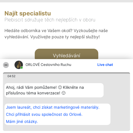
Najít specialistu
Plebiscit sdružuje těch nejlepších v oboru
Hledáte odborníka ve Vašem okolí? Vyzkoušejte naše
vyhledávání. Využívejte pouze ty nejlepší služby!
Vyhledávání
ORLOVÉ Cestovního Ruchu
Live chat
04:52
Ahoj, rádi Vám pomůžeme! 🙂 Klikněte na
příslušnou téma konverzace! 🙂
Organizátor hlasování
Plebiscyt
Kontakt
Bright Side Solutions sp. z o.
Vítězové
Kontakt
Jsem laureát, chci získat marketingové materiály.
o. sp. k.
Seznam všech
ul. Ruska 22
laureátů
Chci přihlásit svou společnost do Orlové.
Wrocław 50-079
Zásady
Mám jiné otázky.
KRS 0000749100 | Regon
Pravidla
381313360 | NIP 8943132676
Zásady
ochrany