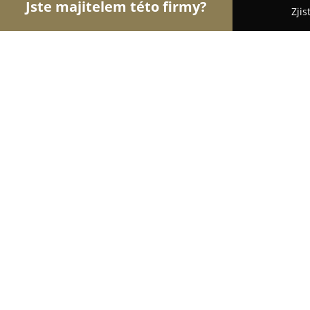
Jste majitelem této firmy?
Zjis
Orlové Cestovního Ruchu
Penziony, Cestovní Ka
Chaloupka Slaměnka
9.6
(50)
Vejprty, Háj 73
Zobrazit telefonní číslo