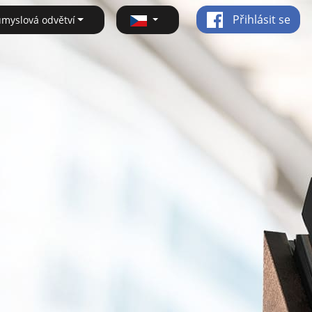
Přihlásit se
ůmyslová odvětví