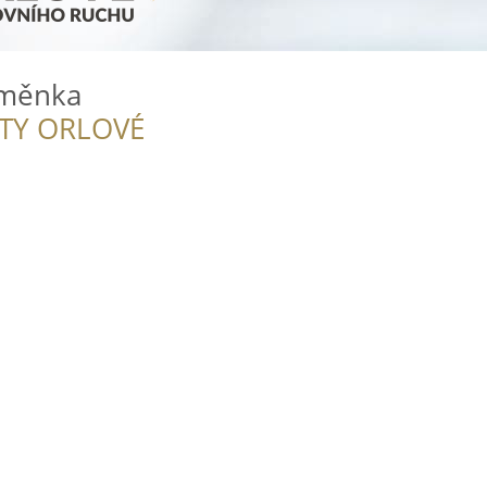
aměnka
ITY ORLOVÉ