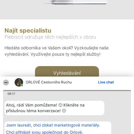
Najít specialistu
Plebiscit sdružuje těch nejlepších v oboru
Hledáte odborníka ve Vašem okolí? Vyzkoušejte naše
vyhledávání. Využívejte pouze ty nejlepší služby!
Vyhledávání
ORLOVÉ Cestovního Ruchu
Live chat
09:17
Ahoj, rádi Vám pomůžeme! 🙂 Klikněte na
příslušnou téma konverzace! 🙂
Organizátor hlasování
Plebiscyt
Kontakt
Bright Side Solutions sp. z o.
Vítězové
Kontakt
Jsem laureát, chci získat marketingové materiály.
o. sp. k.
Seznam všech
ul. Ruska 22
laureátů
Chci přihlásit svou společnost do Orlové.