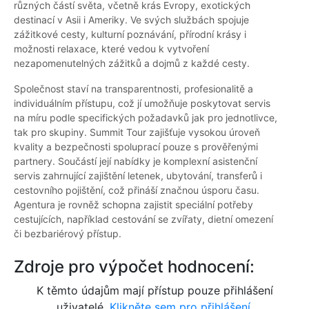
různých částí světa, včetně krás Evropy, exotických
destinací v Asii i Ameriky. Ve svých službách spojuje
zážitkové cesty, kulturní poznávání, přírodní krásy i
možnosti relaxace, které vedou k vytvoření
nezapomenutelných zážitků a dojmů z každé cesty.
Společnost staví na transparentnosti, profesionalitě a
individuálním přístupu, což jí umožňuje poskytovat servis
na míru podle specifických požadavků jak pro jednotlivce,
tak pro skupiny. Summit Tour zajišťuje vysokou úroveň
kvality a bezpečnosti spoluprací pouze s prověřenými
partnery. Součástí její nabídky je komplexní asistenční
servis zahrnující zajištění letenek, ubytování, transferů i
cestovního pojištění, což přináší značnou úsporu času.
Agentura je rovněž schopna zajistit speciální potřeby
cestujících, například cestování se zvířaty, dietní omezení
či bezbariérový přístup.
Zdroje pro výpočet hodnocení:
K těmto údajům mají přístup pouze přihlášení
uživatelé.
Klikněte sem pro přihlášení.