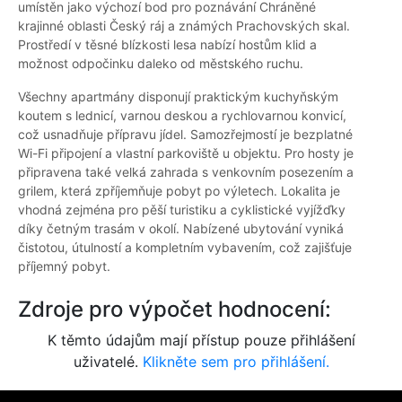
umístěn jako výchozí bod pro poznávání Chráněné
krajinné oblasti Český ráj a známých Prachovských skal.
Prostředí v těsné blízkosti lesa nabízí hostům klid a
možnost odpočinku daleko od městského ruchu.
Všechny apartmány disponují praktickým kuchyňským
koutem s lednicí, varnou deskou a rychlovarnou konvicí,
což usnadňuje přípravu jídel. Samozřejmostí je bezplatné
Wi-Fi připojení a vlastní parkoviště u objektu. Pro hosty je
připravena také velká zahrada s venkovním posezením a
grilem, která zpříjemňuje pobyt po výletech. Lokalita je
vhodná zejména pro pěší turistiku a cyklistické vyjížďky
díky četným trasám v okolí. Nabízené ubytování vyniká
čistotou, útulností a kompletním vybavením, což zajišťuje
příjemný pobyt.
Zdroje pro výpočet hodnocení:
K těmto údajům mají přístup pouze přihlášení
uživatelé.
Klikněte sem pro přihlášení.