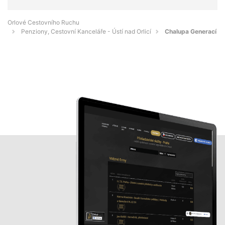
Orlové Cestovního Ruchu
Penziony, Cestovní Kanceláře - Ústí nad Orlicí
Chalupa Generací