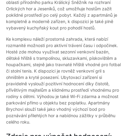
oblasti přírodního parku Králický Sněžník na rozhraní
Orlických hor a Jeseníků, což umožňuje hostům zažít
poklidné prostředí po celý pobyt. Každý z apartmánů je
kompletně a moderně zařízen, k dispozici je také plně
vybavený kuchyňský kout pro pohodlí hostů.
Ke komplexu náleží prostorná zahrada, která nabízí
rozmanité možnosti pro aktivní trávení času i odpočinek.
Hosté zde mohou využívat sezonní venkovní bazén,
dětské hřiště s trampolínou, skluzavkami, pískovištěm a
houpačkami, stejně jako travnaté hřiště vhodné pro fotbal
či stolní tenis. K dispozici je rovněž venkovní gril s
ohništěm a kryté posezení. Ubytovací zařízení si
pravidelně vyslouží pozitivní hodnocení díky čistotě,
přívětivým majitelům a klidnému prostředí vhodnému pro
rodiny s dětmi. Výhodou je také Wi-Fi zdarma a možnost
parkování přímo u objektu bez poplatku. Apartmány
Brychovi slouží také jako vhodný výchozí bod pro
poznávání přilehlých hor a nabídnou zážitky v průběhu
celého roku.