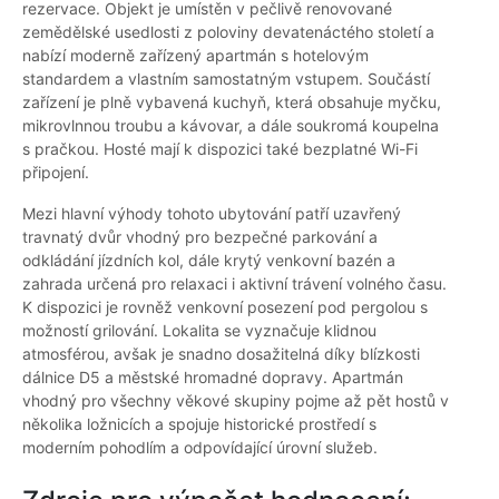
rezervace. Objekt je umístěn v pečlivě renovované
zemědělské usedlosti z poloviny devatenáctého století a
nabízí moderně zařízený apartmán s hotelovým
standardem a vlastním samostatným vstupem. Součástí
zařízení je plně vybavená kuchyň, která obsahuje myčku,
mikrovlnnou troubu a kávovar, a dále soukromá koupelna
s pračkou. Hosté mají k dispozici také bezplatné Wi-Fi
připojení.
Mezi hlavní výhody tohoto ubytování patří uzavřený
travnatý dvůr vhodný pro bezpečné parkování a
odkládání jízdních kol, dále krytý venkovní bazén a
zahrada určená pro relaxaci i aktivní trávení volného času.
K dispozici je rovněž venkovní posezení pod pergolou s
možností grilování. Lokalita se vyznačuje klidnou
atmosférou, avšak je snadno dosažitelná díky blízkosti
dálnice D5 a městské hromadné dopravy. Apartmán
vhodný pro všechny věkové skupiny pojme až pět hostů v
několika ložnicích a spojuje historické prostředí s
moderním pohodlím a odpovídající úrovní služeb.