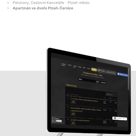
Penziony, Cestovní Kanceláře - Plzeň-město
Apartmán ve dvoře Plzeň-Černice