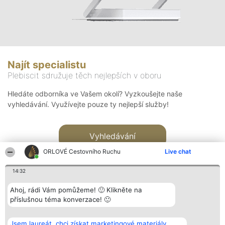
Najít specialistu
Plebiscit sdružuje těch nejlepších v oboru
Hledáte odborníka ve Vašem okolí? Vyzkoušejte naše
vyhledávání. Využívejte pouze ty nejlepší služby!
Vyhledávání
ORLOVÉ Cestovního Ruchu
Live chat
14:32
Ahoj, rádi Vám pomůžeme! 🙂 Klikněte na
příslušnou téma konverzace! 🙂
Organizátor hlasování
Plebiscyt
Kontakt
Bright Side Solutions sp. z o.
Vítězové
Kontakt
Jsem laureát, chci získat marketingové materiály.
o. sp. k.
Seznam všech