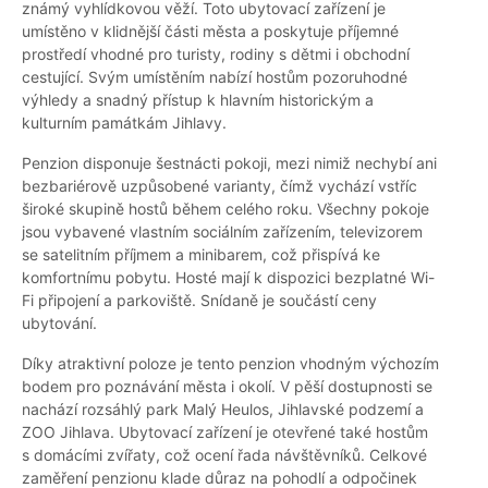
známý vyhlídkovou věží. Toto ubytovací zařízení je
umístěno v klidnější části města a poskytuje příjemné
prostředí vhodné pro turisty, rodiny s dětmi i obchodní
cestující. Svým umístěním nabízí hostům pozoruhodné
výhledy a snadný přístup k hlavním historickým a
kulturním památkám Jihlavy.
Penzion disponuje šestnácti pokoji, mezi nimiž nechybí ani
bezbariérově uzpůsobené varianty, čímž vychází vstříc
široké skupině hostů během celého roku. Všechny pokoje
jsou vybavené vlastním sociálním zařízením, televizorem
se satelitním příjmem a minibarem, což přispívá ke
komfortnímu pobytu. Hosté mají k dispozici bezplatné Wi-
Fi připojení a parkoviště. Snídaně je součástí ceny
ubytování.
Díky atraktivní poloze je tento penzion vhodným výchozím
bodem pro poznávání města i okolí. V pěší dostupnosti se
nachází rozsáhlý park Malý Heulos, Jihlavské podzemí a
ZOO Jihlava. Ubytovací zařízení je otevřené také hostům
s domácími zvířaty, což ocení řada návštěvníků. Celkové
zaměření penzionu klade důraz na pohodlí a odpočinek