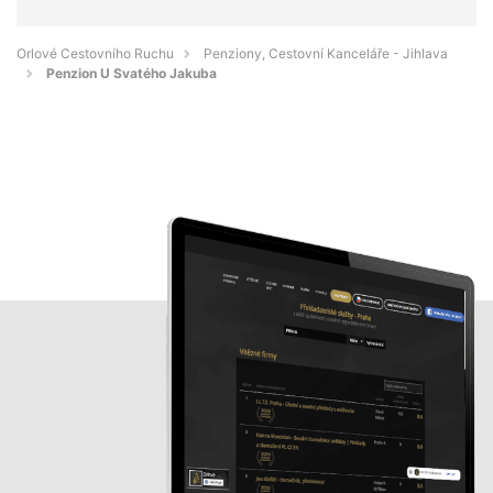
Orlové Cestovního Ruchu
Penziony, Cestovní Kanceláře - Jihlava
Penzion U Svatého Jakuba