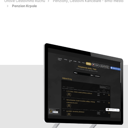
Orlové Cestovního Ruchu
Penziony, Cestovní Kanceláře - Brno-město
Penzion Krpole