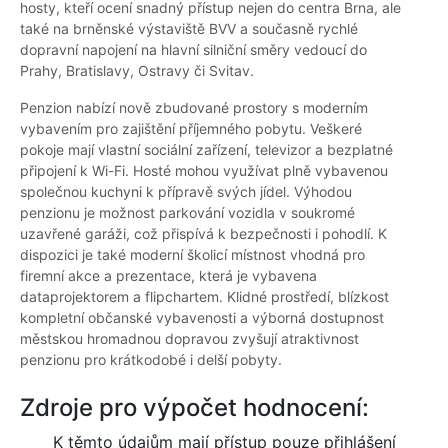
hosty, kteří ocení snadný přístup nejen do centra Brna, ale
také na brněnské výstaviště BVV a současně rychlé
dopravní napojení na hlavní silniční směry vedoucí do
Prahy, Bratislavy, Ostravy či Svitav.
Penzion nabízí nově zbudované prostory s moderním
vybavením pro zajištění příjemného pobytu. Veškeré
pokoje mají vlastní sociální zařízení, televizor a bezplatné
připojení k Wi-Fi. Hosté mohou využívat plně vybavenou
společnou kuchyni k přípravě svých jídel. Výhodou
penzionu je možnost parkování vozidla v soukromé
uzavřené garáži, což přispívá k bezpečnosti i pohodlí. K
dispozici je také moderní školicí místnost vhodná pro
firemní akce a prezentace, která je vybavena
dataprojektorem a flipchartem. Klidné prostředí, blízkost
kompletní občanské vybavenosti a výborná dostupnost
městskou hromadnou dopravou zvyšují atraktivnost
penzionu pro krátkodobé i delší pobyty.
Zdroje pro výpočet hodnocení:
K těmto údajům mají přístup pouze přihlášení