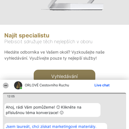
Najít specialistu
Plebiscit sdružuje těch nejlepších v oboru
Hledáte odborníka ve Vašem okolí? Vyzkoušejte naše
vyhledávání. Využívejte pouze ty nejlepší služby!
Vyhledávání
ORLOVÉ Cestovního Ruchu
Live chat
12:05
Ahoj, rádi Vám pomůžeme! 🙂 Klikněte na
příslušnou téma konverzace! 🙂
Organizátor hlasování
Plebiscyt
Kontakt
Bright Side Solutions sp. z o.
Vítězové
Kontakt
Jsem laureát, chci získat marketingové materiály.
o. sp. k.
Seznam všech