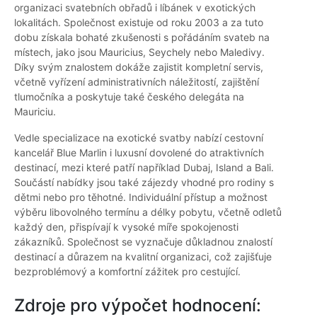
organizaci svatebních obřadů i líbánek v exotických
lokalitách. Společnost existuje od roku 2003 a za tuto
dobu získala bohaté zkušenosti s pořádáním svateb na
místech, jako jsou Mauricius, Seychely nebo Maledivy.
Díky svým znalostem dokáže zajistit kompletní servis,
včetně vyřízení administrativních náležitostí, zajištění
tlumočníka a poskytuje také českého delegáta na
Mauriciu.
Vedle specializace na exotické svatby nabízí cestovní
kancelář Blue Marlin i luxusní dovolené do atraktivních
destinací, mezi které patří například Dubaj, Island a Bali.
Součástí nabídky jsou také zájezdy vhodné pro rodiny s
dětmi nebo pro těhotné. Individuální přístup a možnost
výběru libovolného termínu a délky pobytu, včetně odletů
každý den, přispívají k vysoké míře spokojenosti
zákazníků. Společnost se vyznačuje důkladnou znalostí
destinací a důrazem na kvalitní organizaci, což zajišťuje
bezproblémový a komfortní zážitek pro cestující.
Zdroje pro výpočet hodnocení: