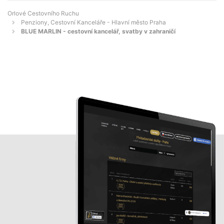
Orlové Cestovního Ruchu
Penziony, Cestovní Kanceláře - Hlavní město Praha
BLUE MARLIN - cestovní kancelář, svatby v zahraničí