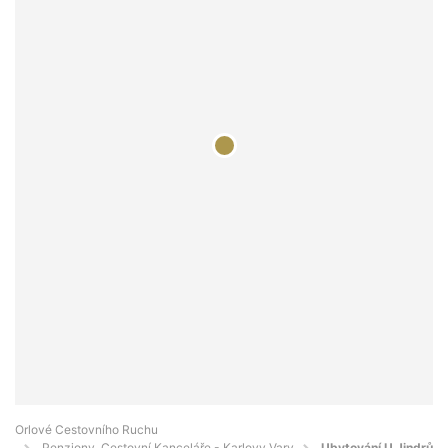
Orlové Cestovního Ruchu
Penziony, Cestovní Kanceláře - Karlovy Vary
Ubytování U Jindrů