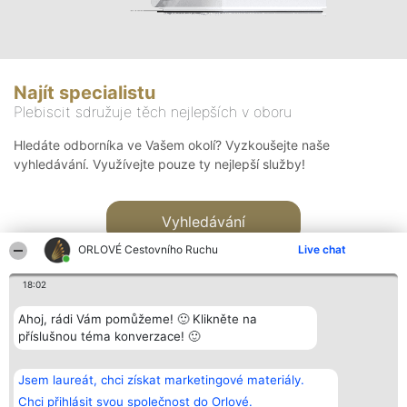
Najít specialistu
Plebiscit sdružuje těch nejlepších v oboru
Hledáte odborníka ve Vašem okolí? Vyzkoušejte naše
vyhledávání. Využívejte pouze ty nejlepší služby!
Vyhledávání
ORLOVÉ Cestovního Ruchu
Live chat
18:02
Ahoj, rádi Vám pomůžeme! 🙂 Klikněte na
příslušnou téma konverzace! 🙂
Organizátor hlasování
Plebiscyt
Kontakt
Bright Side Solutions sp. z o.
Vítězové
Kontakt
Jsem laureát, chci získat marketingové materiály.
o. sp. k.
Seznam všech
ul. Ruska 22
laureátů
Chci přihlásit svou společnost do Orlové.