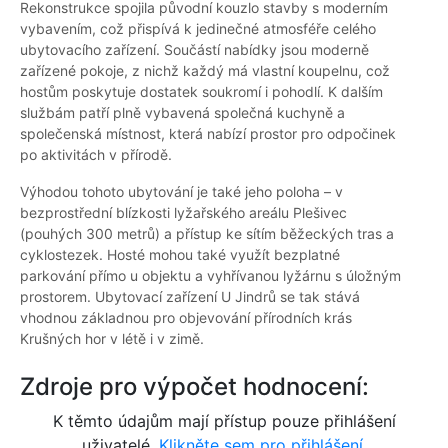
Rekonstrukce spojila původní kouzlo stavby s moderním
vybavením, což přispívá k jedinečné atmosféře celého
ubytovacího zařízení. Součástí nabídky jsou moderně
zařízené pokoje, z nichž každý má vlastní koupelnu, což
hostům poskytuje dostatek soukromí i pohodlí. K dalším
službám patří plně vybavená společná kuchyně a
společenská místnost, která nabízí prostor pro odpočinek
po aktivitách v přírodě.
Výhodou tohoto ubytování je také jeho poloha – v
bezprostřední blízkosti lyžařského areálu Plešivec
(pouhých 300 metrů) a přístup ke sítím běžeckých tras a
cyklostezek. Hosté mohou také využít bezplatné
parkování přímo u objektu a vyhřívanou lyžárnu s úložným
prostorem. Ubytovací zařízení U Jindrů se tak stává
vhodnou základnou pro objevování přírodních krás
Krušných hor v létě i v zimě.
Zdroje pro výpočet hodnocení:
K těmto údajům mají přístup pouze přihlášení
uživatelé.
Klikněte sem pro přihlášení.