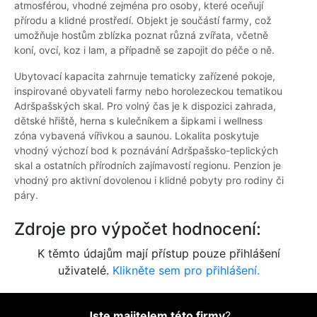
atmosférou, vhodné zejména pro osoby, které oceňují
přírodu a klidné prostředí. Objekt je součástí farmy, což
umožňuje hostům zblízka poznat různá zvířata, včetně
koní, ovcí, koz i lam, a případně se zapojit do péče o ně.
Ubytovací kapacita zahrnuje tematicky zařízené pokoje,
inspirované obyvateli farmy nebo horolezeckou tematikou
Adršpašských skal. Pro volný čas je k dispozici zahrada,
dětské hřiště, herna s kulečníkem a šipkami i wellness
zóna vybavená vířivkou a saunou. Lokalita poskytuje
vhodný výchozí bod k poznávání Adršpašsko-teplických
skal a ostatních přírodních zajímavostí regionu. Penzion je
vhodný pro aktivní dovolenou i klidné pobyty pro rodiny či
páry.
Zdroje pro výpočet hodnocení:
K těmto údajům mají přístup pouze přihlášení
uživatelé.
Klikněte sem pro přihlášení.
Jste majitelem této firmy
?