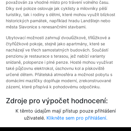
považován za vhodné místo pro trávení volného času.
Díky své poloze oslovuje jak cyklisty a milovníky pěší
turistiky, tak i rodiny s dětmi, které mohou využít blízkost
historických památek, například hradu Landštejn nebo
města Slavonice s renesančními stavbami.
Ubytovací možnosti zahrnují dvoulůžkové, třílůžkové a
čtyřlůžkové pokoje, stejně jako apartmány, které se
nacházejí ve třech samostatných budovách. Součástí
penzionu je restaurace s terasou, jež nabízí varianty
snídaně, polopenze i plné penze. Hosté mohou využívat
také půjčovnu elektrokol, úschovnu kol a pískoviště
určené dětem. Přátelská atmosféra a možnost pobytu s
domácími mazlíčky doplňuje moderní, zrekonstruované
zázemí, které přispívá k pohodovému odpočinku.
Zdroje pro výpočet hodnocení:
K těmto údajům mají přístup pouze přihlášení
uživatelé.
Klikněte sem pro přihlášení.