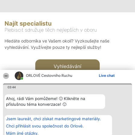
Najít specialistu
Plebiscit sdružuje těch nejlepších v oboru
Hledáte odborníka ve Vašem okolí? Vyzkoušejte naše
vyhledávání. Využívejte pouze ty nejlepší služby!
Vyhledávání
ORLOVÉ Cestovního Ruchu
Live chat
03:44
Ahoj, rádi Vám pomůžeme! 🙂 Klikněte na
příslušnou téma konverzace! 🙂
Organizátor hlasování
Plebiscyt
Kontakt
Bright Side Solutions sp. z o.
Vítězové
Kontakt
Jsem laureát, chci získat marketingové materiály.
o. sp. k.
Seznam všech
ul. Ruska 22
laureátů
Chci přihlásit svou společnost do Orlové.
Wrocław 50-079
Zásady
Mám jiné otázky.
KRS 0000749100 | Regon
Pravidla