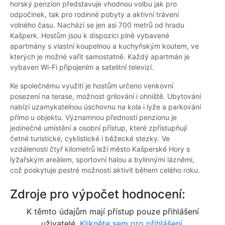
horský penzion představuje vhodnou volbu jak pro
odpočinek, tak pro rodinné pobyty a aktivní trávení
volného času. Nachází se jen asi 700 metrů od hradu
Kašperk. Hostům jsou k dispozici plně vybavené
apartmány s vlastní koupelnou a kuchyňským koutem, ve
kterých je možné vařit samostatně. Každý apartmán je
vybaven Wi-Fi připojením a satelitní televizí.
Ke společnému využití je hostům určeno venkovní
posezení na terase, možnost grilování i ohniště. Ubytování
nabízí uzamykatelnou úschovnu na kola i lyže a parkování
přímo u objektu. Významnou předností penzionu je
jedinečné umístění a osobní přístup, které zpřístupňují
četné turistické, cyklistické i běžecké stezky. Ve
vzdálenosti čtyř kilometrů leží město Kašperské Hory s
lyžařským areálem, sportovní halou a bylinnými lázněmi,
což poskytuje pestré možnosti aktivit během celého roku.
Zdroje pro výpočet hodnocení:
K těmto údajům mají přístup pouze přihlášení
uživatelé.
Klikněte sem pro přihlášení.