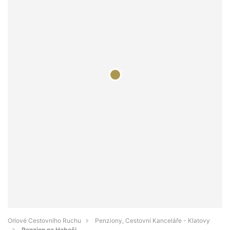
Orlové Cestovního Ruchu
Penziony, Cestovní Kanceláře - Klatovy
Penzion na Habeši