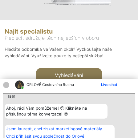
Najít specialistu
Plebiscit sdružuje těch nejlepších v oboru
Hledáte odborníka ve Vašem okolí? Vyzkoušejte naše
vyhledávání. Využívejte pouze ty nejlepší služby!
Vyhledávání
ORLOVÉ Cestovního Ruchu
Live chat
18:51
Ahoj, rádi Vám pomůžeme! 🙂 Klikněte na
příslušnou téma konverzace! 🙂
Organizátor hlasování
Plebiscyt
Kontakt
Bright Side Solutions sp. z o.
Vítězové
Kontakt
Jsem laureát, chci získat marketingové materiály.
o. sp. k.
Seznam všech
ul. Ruska 22
laureátů
Chci přihlásit svou společnost do Orlové.