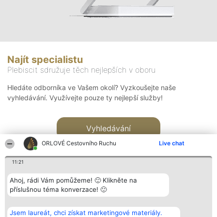
Najít specialistu
Plebiscit sdružuje těch nejlepších v oboru
Hledáte odborníka ve Vašem okolí? Vyzkoušejte naše
vyhledávání. Využívejte pouze ty nejlepší služby!
Vyhledávání
ORLOVÉ Cestovního Ruchu
Live chat
11:21
Ahoj, rádi Vám pomůžeme! 🙂 Klikněte na
příslušnou téma konverzace! 🙂
Organizátor hlasování
Plebiscyt
Kontakt
Bright Side Solutions sp. z o.
Vítězové
Kontakt
Jsem laureát, chci získat marketingové materiály.
o. sp. k.
Seznam všech