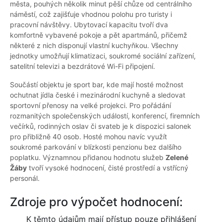
města, pouhých několik minut pěší chůze od centrálního
náměstí, což zajišťuje vhodnou polohu pro turisty i
pracovní návštěvy. Ubytovací kapacitu tvoří dva
komfortně vybavené pokoje a pět apartmánů, přičemž
některé z nich disponují vlastní kuchyňkou. Všechny
jednotky umožňují klimatizaci, soukromé sociální zařízení,
satelitní televizi a bezdrátové Wi-Fi připojení.
Součástí objektu je sport bar, kde mají hosté možnost
ochutnat jídla české i mezinárodní kuchyně a sledovat
sportovní přenosy na velké projekci. Pro pořádání
rozmanitých společenských událostí, konferencí, firemních
večírků, rodinných oslav či svateb je k dispozici salonek
pro přibližně 40 osob. Hosté mohou navíc využít
soukromé parkování v blízkosti penzionu bez dalšího
poplatku. Významnou přidanou hodnotu služeb
Zelené
Žáby
tvoří vysoké hodnocení, čisté prostředí a vstřícný
personál.
Zdroje pro výpočet hodnocení:
K těmto údajům mají přístup pouze přihlášení