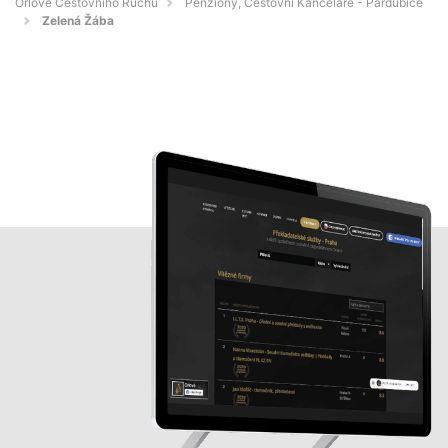
Orlové Cestovního Ruchu
Penziony, Cestovní Kanceláře - Pardubice
Zelená Žába