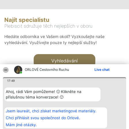
Najít specialistu
Plebiscit sdružuje těch nejlepších v oboru
Hledáte odborníka ve Vašem okolí? Vyzkoušejte naše
vyhledávání. Využívejte pouze ty nejlepší služby!
Vyhledávání
ORLOVÉ Cestovního Ruchu
Live chat
17:49
Ahoj, rádi Vám pomůžeme! 🙂 Klikněte na
příslušnou téma konverzace! 🙂
Organizátor hlasování
Plebiscyt
Kontakt
Bright Side Solutions sp. z o.
Vítězové
Kontakt
Jsem laureát, chci získat marketingové materiály.
o. sp. k.
Seznam všech
ul. Ruska 22
laureátů
Chci přihlásit svou společnost do Orlové.
Wrocław 50-079
Zásady
Mám jiné otázky.
KRS 0000749100 | Regon
Pravidla
381313360 | NIP 8943132676
Zásady