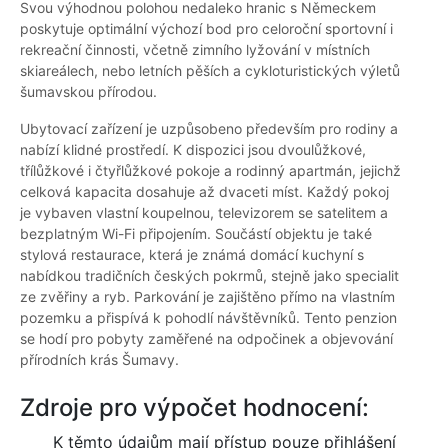
Svou výhodnou polohou nedaleko hranic s Německem
poskytuje optimální výchozí bod pro celoroční sportovní i
rekreační činnosti, včetně zimního lyžování v místních
skiareálech, nebo letních pěších a cykloturistických výletů
šumavskou přírodou.
Ubytovací zařízení je uzpůsobeno především pro rodiny a
nabízí klidné prostředí. K dispozici jsou dvoulůžkové,
třílůžkové i čtyřlůžkové pokoje a rodinný apartmán, jejichž
celková kapacita dosahuje až dvaceti míst. Každý pokoj
je vybaven vlastní koupelnou, televizorem se satelitem a
bezplatným Wi-Fi připojením. Součástí objektu je také
stylová restaurace, která je známá domácí kuchyní s
nabídkou tradičních českých pokrmů, stejně jako specialit
ze zvěřiny a ryb. Parkování je zajištěno přímo na vlastním
pozemku a přispívá k pohodlí návštěvníků. Tento penzion
se hodí pro pobyty zaměřené na odpočinek a objevování
přírodních krás Šumavy.
Zdroje pro výpočet hodnocení:
K těmto údajům mají přístup pouze přihlášení