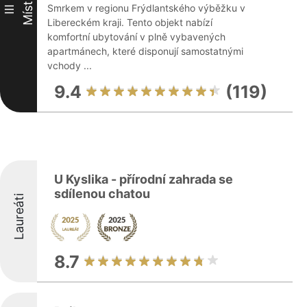
Místo
Smrkem v regionu Frýdlantského výběžku v
III
Libereckém kraji. Tento objekt nabízí
komfortní ubytování v plně vybavených
apartmánech, které disponují samostatnými
vchody ...
9.4
(119)
U Kyslika - přírodní zahrada se
sdílenou chatou
Laureáti
8.7