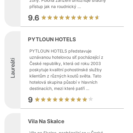
zóny. Poloha zařízení umožňuje snadný
přístup jak na roudnický ...
9.6
PYTLOUN HOTELS
PYTLOUN HOTELS představuje
uznávanou hotelovou síť pocházející z
Laureáti
České republiky, která od roku 2003
poskytuje kvalitní pohostinské služby
klientům z různých koutů světa. Tato
hotelová skupina působí v hlavních
destinacích, mezi které patří ...
9
Vila Na Skalce
Vila na Skalce, nacházející se v České