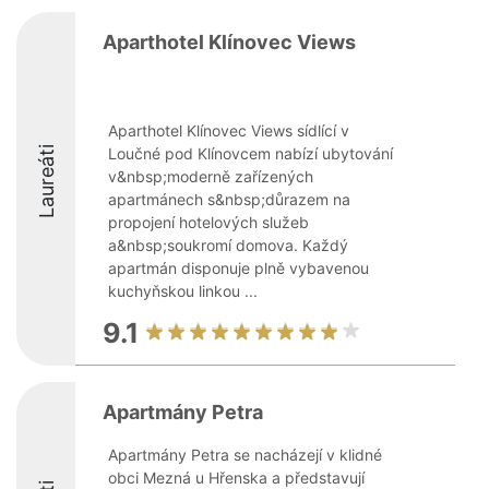
Aparthotel Klínovec Views
Aparthotel Klínovec Views sídlící v
Laureáti
Loučné pod Klínovcem nabízí ubytování
v&nbsp;moderně zařízených
apartmánech s&nbsp;důrazem na
propojení hotelových služeb
a&nbsp;soukromí domova. Každý
apartmán disponuje plně vybavenou
kuchyňskou linkou ...
9.1
Apartmány Petra
Apartmány Petra se nacházejí v klidné
obci Mezná u Hřenska a představují