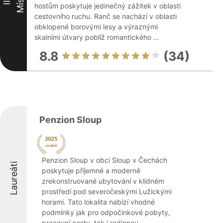
Místo
III
hostům poskytuje jedinečný zážitek v oblasti
cestovního ruchu. Ranč se nachází v oblasti
obklopené borovými lesy a výraznými
skalními útvary poblíž romantického ...
8.8
(34)
Penzion Sloup
Penzion Sloup v obci Sloup v Čechách
Laureáti
poskytuje příjemné a moderně
zrekonstruované ubytování v klidném
prostředí pod severočeskými Lužickými
horami. Tato lokalita nabízí vhodné
podmínky jak pro odpočinkové pobyty,
pracovní cesty, tak i rodinnou ...