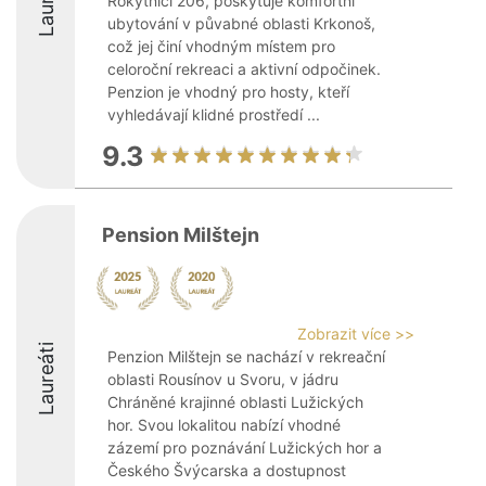
Laureáti
Rokytnici 206, poskytuje komfortní
ubytování v půvabné oblasti Krkonoš,
což jej činí vhodným místem pro
celoroční rekreaci a aktivní odpočinek.
Penzion je vhodný pro hosty, kteří
vyhledávají klidné prostředí ...
9.3
Pension Milštejn
Zobrazit více >>
Laureáti
Penzion Milštejn se nachází v rekreační
oblasti Rousínov u Svoru, v jádru
Chráněné krajinné oblasti Lužických
hor. Svou lokalitou nabízí vhodné
zázemí pro poznávání Lužických hor a
Českého Švýcarska a dostupnost