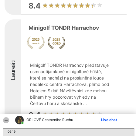
8.4
Minigolf TONDR Harrachov
Laureáti
Minigolf TONDR Harrachov představuje
osmnáctijamkové minigolfové hřiště,
které se nachází na prosluněné louce
nedaleko centra Harrachova, přímo pod
Hotelem Sklář. Návštěvníci zde mohou
během hry pozorovat výhledy na
Čertovu horu a skokanské ...
9.4
ORLOVÉ Cestovního Ruchu
Live chat
06:19