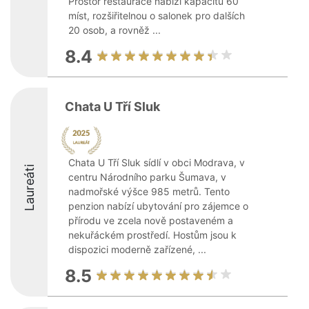
Prostor restaurace nabízí kapacitu 60
míst, rozšiřitelnou o salonek pro dalších
20 osob, a rovněž ...
8.4
Chata U Tří Sluk
Chata U Tří Sluk sídlí v obci Modrava, v
Laureáti
centru Národního parku Šumava, v
nadmořské výšce 985 metrů. Tento
penzion nabízí ubytování pro zájemce o
přírodu ve zcela nově postaveném a
nekuřáckém prostředí. Hostům jsou k
dispozici moderně zařízené, ...
8.5