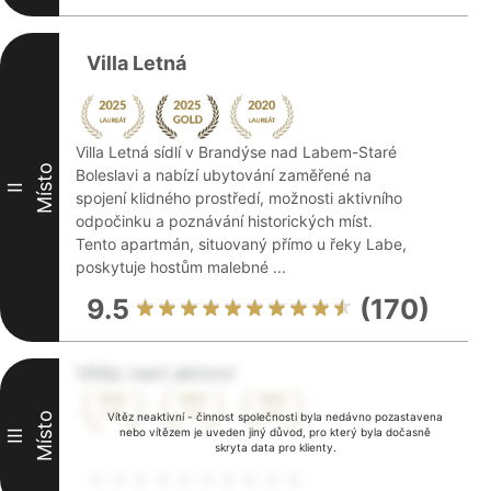
Villa Letná
Villa Letná sídlí v Brandýse nad Labem-Staré
Místo
Boleslavi a nabízí ubytování zaměřené na
II
spojení klidného prostředí, možnosti aktivního
odpočinku a poznávání historických míst.
Tento apartmán, situovaný přímo u řeky Labe,
poskytuje hostům malebné ...
9.5
(170)
Vítěz není aktivní
Místo
Vítěz neaktivní - činnost společnosti byla nedávno pozastavena
nebo vítězem je uveden jiný důvod, pro který byla dočasně
III
skryta data pro klienty.