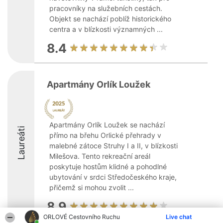
pracovníky na služebních cestách.
Objekt se nachází poblíž historického
centra a v blízkosti významných ...
8.4
Apartmány Orlík Loužek
Apartmány Orlík Loužek se nachází
Laureáti
přímo na břehu Orlické přehrady v
malebné zátoce Struhy I a II, v blízkosti
Milešova. Tento rekreační areál
poskytuje hostům klidné a pohodlné
ubytování v srdci Středočeského kraje,
přičemž si mohou zvolit ...
8.9
ORLOVÉ Cestovního Ruchu
Live chat