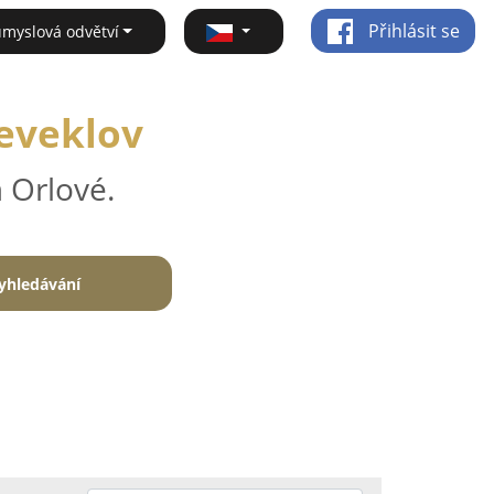
Přihlásit se
ůmyslová odvětví
Neveklov
 Orlové.
yhledávání