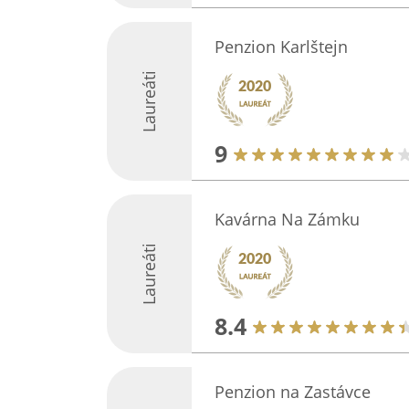
Penzion Karlštejn
Laureáti
9
Kavárna Na Zámku
Laureáti
8.4
Penzion na Zastávce