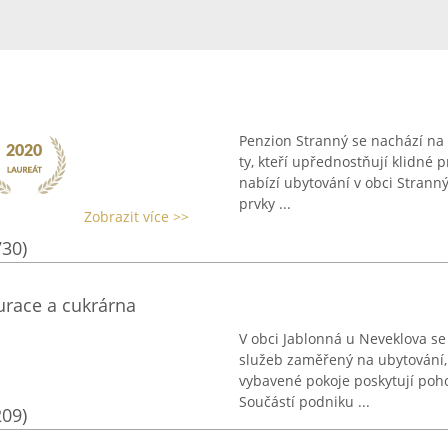
Penzion Stranný se nachází na
ty, kteří upřednostňují klidné 
nabízí ubytování v obci Strann
prvky ...
Zobrazit více >>
730)
urace a cukrárna
V obci Jablonná u Neveklova se 
služeb zaměřený na ubytování,
vybavené pokoje poskytují poho
Součástí podniku ...
209)