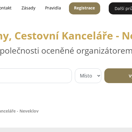
ontakt
Zásady
Pravidla
Registrace
Další pr
y, Cestovní Kanceláře - 
 společnosti oceněné organizátorem
V
anceláře - Neveklov