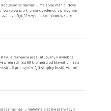
a Kebuleho se nachází v malebné vesnici Nová
odnou volbu pro klidnou dovolenou v přírodním
ytování ve čtyřlůžkových apartmánech, které
stavuje rekreační areál situovaný v malebné
ké přehrady, asi 60 kilometrů od hlavního města
prostředí pro nejrůznější skupiny hostů, včetně
ošť se nachází u malebné Slapské přehrady v