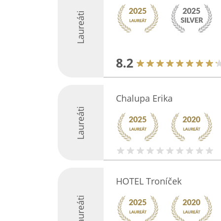
Laureáti
8.2
Chalupa Erika
Laureáti
HOTEL Troníček
Laureáti