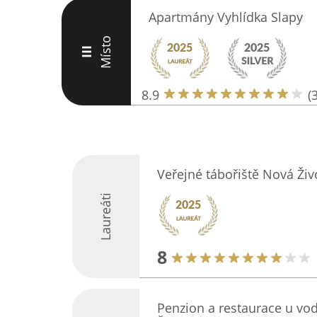
Apartmány Vyhlídka Slapy
Místo
III
8.9
(
Veřejné tábořiště Nová Ži
Laureáti
8
Penzion a restaurace u vo