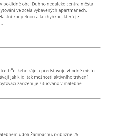
v poklidné obci Dubno nedaleko centra města
ytování ve zcela vybavených apartmánech.
lastní koupelnou a kuchyňkou, která je
..
střed Českého ráje a představuje vhodné místo
ávají jak klid, tak možnosti aktivního trávení
bytovací zařízení je situováno v malebné
alebném údolí Žampachu, přibližně 25