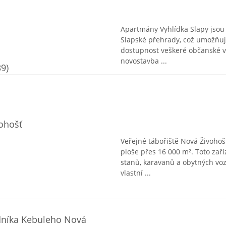
Apartmány Vyhlídka Slapy jsou 
Slapské přehrady, což umožňuj
dostupnost veškeré občanské vy
novostavba ...
39)
vohošť
Veřejné tábořiště Nová Živohoš
ploše přes 16 000 m². Toto zař
stanů, karavanů a obytných vozů
vlastní ...
dníka Kebuleho Nová