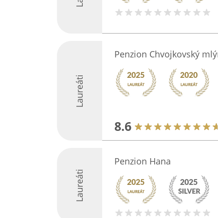
Penzion Chvojkovský mlý
Laureáti
8.6
Penzion Hana
Laureáti