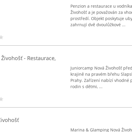
Penzion a restaurace u vodník
Živohošť a je považován za vh
prostředí. Objekt poskytuje ub
zahrnují dvě dvoulůžkové ...
ivohošť - Restaurace,
Juniorcamp Nová Živohošť před
krajině na pravém břehu Slaps
Prahy. Zařízení nabízí vhodné 
rodin s dětmi, ...
ivohošť
Marina & Glamping Nová Živoh