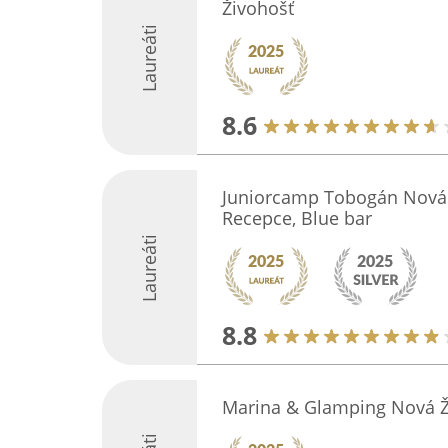
Živohošť
Laureáti
8.6
Juniorcamp Tobogán Nová Ž
Recepce, Blue bar
Laureáti
8.8
Marina & Glamping Nová Ž