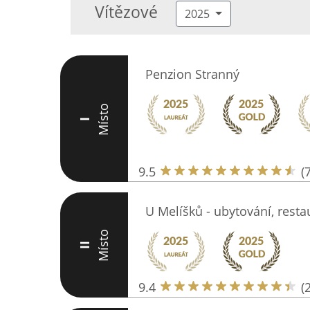
Vítězové
2025
Penzion Stranný
Místo
I
9.5
(
U Melíšků - ubytování, resta
Místo
II
9.4
(