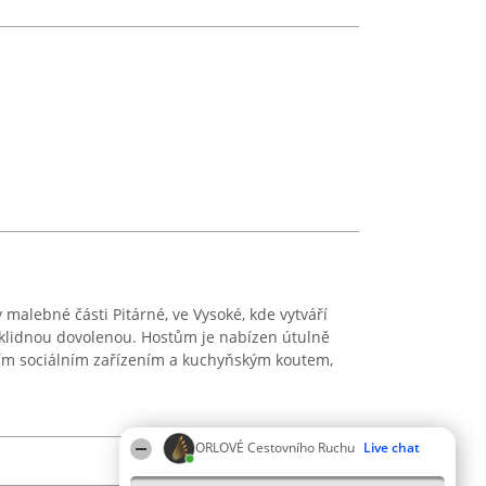
 malebné části Pitárné, ve Vysoké, kde vytváří
klidnou dovolenou. Hostům je nabízen útulně
ním sociálním zařízením a kuchyňským koutem,
ORLOVÉ Cestovního Ruchu
Live chat