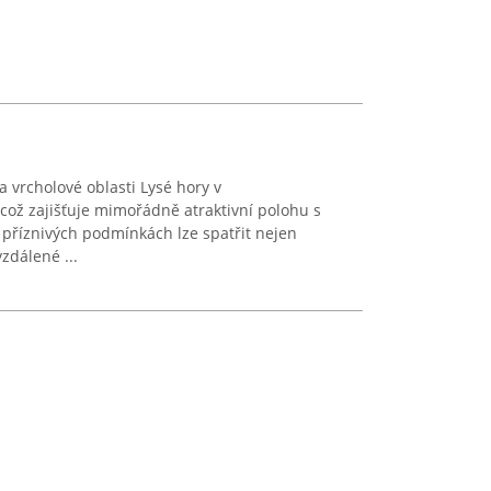
 vrcholové oblasti Lysé hory v
což zajišťuje mimořádně atraktivní polohu s
i příznivých podmínkách lze spatřit nejen
zdálené ...