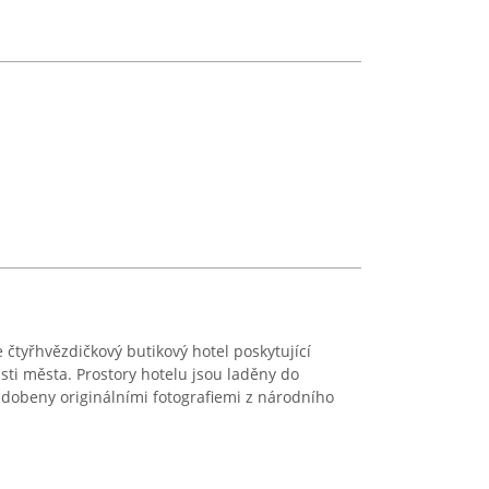
e čtyřhvězdičkový butikový hotel poskytující
ásti města. Prostory hotelu jsou laděny do
ozdobeny originálními fotografiemi z národního