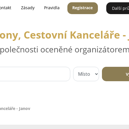
ontakt
Zásady
Pravidla
Registrace
Další pr
ony, Cestovní Kanceláře -
 společnosti oceněné organizátorem
V
nceláře - Janov