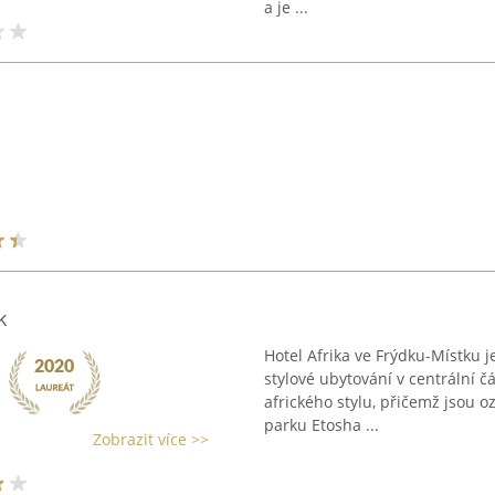
a je ...
k
Hotel Afrika ve Frýdku-Místku j
stylové ubytování v centrální č
afrického stylu, přičemž jsou 
parku Etosha ...
Zobrazit více >>