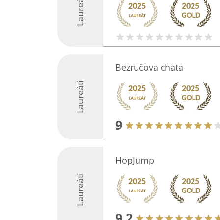
Laureáti
Bezručova chata
Laureáti
9
HopJump
Laureáti
9.2