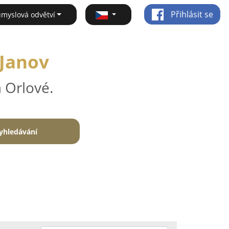
Přihlásit se
ůmyslová odvětví
 Janov
 Orlové.
yhledávání