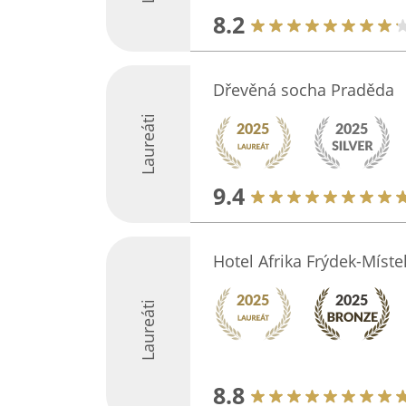
8.2
Dřevěná socha Praděda
Laureáti
9.4
Hotel Afrika Frýdek-Míste
Laureáti
8.8