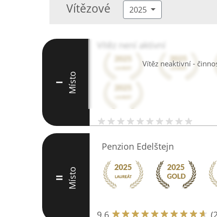
Vítězové
2025
Vítěz není aktivní
Vítěz neaktivní - činn
Místo
I
Penzion Edelštejn
Místo
II
9.6
(