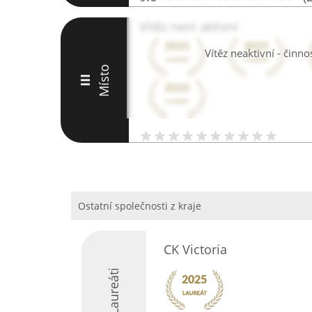
Vítěz není aktivní
Vítěz neaktivní - činn
Místo
III
Ostatní společnosti z kraje
CK Victoria
Laureáti