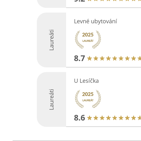
Levné ubytování
Laureáti
8.7
U Lesíčka
Laureáti
8.6