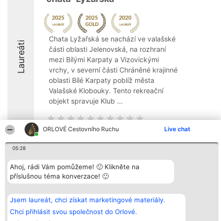
Chata Lyžařská se nachází ve valašské
Laureáti
části oblasti Jelenovská, na rozhraní
mezi Bílými Karpaty a Vizovickými
vrchy, v severní části Chráněné krajinné
oblasti Bílé Karpaty poblíž města
Valašské Klobouky. Tento rekreační
objekt spravuje Klub ...
ORLOVÉ Cestovního Ruchu
Live chat
05:28
Organizátor hlasování
Plebiscyt
Kontakt
Bright Side Solutions sp. z o.
Vítězové
Kontakt
Ahoj, rádi Vám pomůžeme! 🙂 Klikněte na
o. sp. k.
Seznam všech
příslušnou téma konverzace! 🙂
ul. Ruska 22
laureátů
Wrocław 50-079
Zásady
KRS 0000749100 | Regon
Pravidla
381313360 | NIP 8943132676
Zásady
Jsem laureát, chci získat marketingové materiály.
ochrany
Chci přihlásit svou společnost do Orlové.
osobních údajů