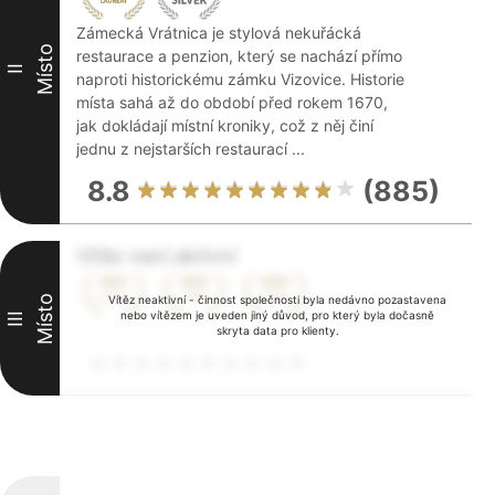
Zámecká Vrátnica je stylová nekuřácká
Místo
restaurace a penzion, který se nachází přímo
II
naproti historickému zámku Vizovice. Historie
místa sahá až do období před rokem 1670,
jak dokládají místní kroniky, což z něj činí
jednu z nejstarších restaurací ...
8.8
(885)
Vítěz není aktivní
Místo
Vítěz neaktivní - činnost společnosti byla nedávno pozastavena
nebo vítězem je uveden jiný důvod, pro který byla dočasně
III
skryta data pro klienty.