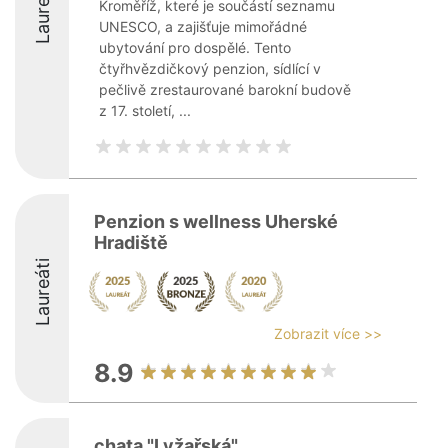
Laureáti
Kroměříž, které je součástí seznamu
UNESCO, a zajišťuje mimořádné
ubytování pro dospělé. Tento
čtyřhvězdičkový penzion, sídlící v
pečlivě zrestaurované barokní budově
z 17. století, ...
Penzion s wellness Uherské
Hradiště
Laureáti
Zobrazit více >>
8.9
chata "Lyžařská"