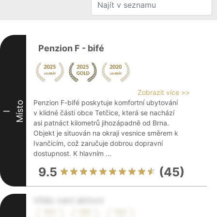
Penzion F - bifé
Zobrazit více >>
Penzion F-bifé poskytuje komfortní ubytování
Místo
v klidné části obce Tetčice, která se nachází
I
asi patnáct kilometrů jihozápadně od Brna.
Objekt je situován na okraji vesnice směrem k
Ivančicím, což zaručuje dobrou dopravní
dostupnost. K hlavním ...
9.5
(45)
Vítěz není aktivní