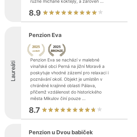
různé míchané koktejly, a zároveň ...
8.9
Penzion Eva
Penzion Eva se nachází v malebné
Laureáti
vinařské obci Perná na jižní Moravě a
poskytuje vhodné zázemí pro relaxaci i
poznávání okolí. Objekt je umístěn v
chráněné krajinné oblasti Pálava,
přičemž vzdálenost do historického
města Mikulov činí pouze ...
8.7
Penzion u Dvou babiček