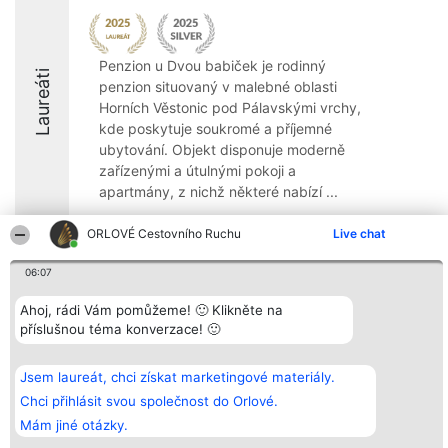
Penzion u Dvou babiček je rodinný
Laureáti
penzion situovaný v malebné oblasti
Horních Věstonic pod Pálavskými vrchy,
kde poskytuje soukromé a příjemné
ubytování. Objekt disponuje moderně
zařízenými a útulnými pokoji a
apartmány, z nichž některé nabízí ...
ORLOVÉ Cestovního Ruchu
Live chat
06:07
Organizátor hlasování
Plebiscyt
Kontakt
Ahoj, rádi Vám pomůžeme! 🙂 Klikněte na
Bright Side Solutions sp. z o.
Vítězové
Kontakt
příslušnou téma konverzace! 🙂
o. sp. k.
Seznam všech
ul. Ruska 22
laureátů
Wrocław 50-079
Zásady
KRS 0000749100 | Regon
Pravidla
Jsem laureát, chci získat marketingové materiály.
381313360 | NIP 8943132676
Zásady
Chci přihlásit svou společnost do Orlové.
ochrany
osobních údajů
Mám jiné otázky.