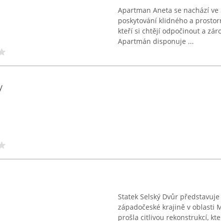
Apartman Aneta se nachází ve 
poskytování klidného a prosto
kteří si chtějí odpočinout a zár
Apartmán disponuje ...
y
Statek Selský Dvůr představuj
západočeské krajině v oblasti 
prošla citlivou rekonstrukcí, k