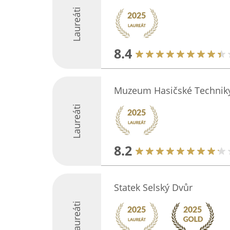
Laureáti
8.4
Muzeum Hasičské Technik
Laureáti
8.2
Statek Selský Dvůr
Laureáti