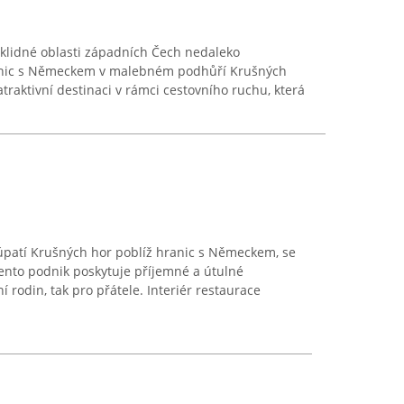
oklidné oblasti západních Čech nedaleko
hranic s Německem v malebném podhůří Krušných
atraktivní destinaci v rámci cestovního ruchu, která
a úpatí Krušných hor poblíž hranic s Německem, se
ento podnik poskytuje příjemné a útulné
í rodin, tak pro přátele. Interiér restaurace