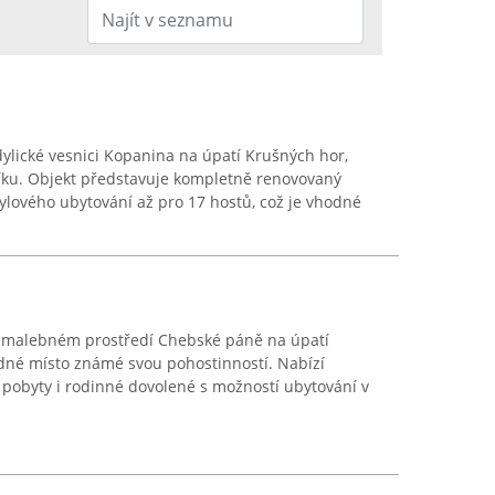
dylické vesnici Kopanina na úpatí Krušných hor,
íku. Objekt představuje kompletně renovovaný
tylového ubytování až pro 17 hostů, což je vhodné
v malebném prostředí Chebské páně na úpatí
idné místo známé svou pohostinností. Nabízí
pobyty i rodinné dovolené s možností ubytování v