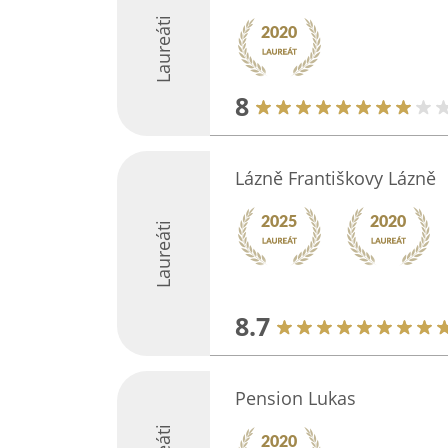
Laureáti
8
Lázně Františkovy Lázně
Laureáti
8.7
Pension Lukas