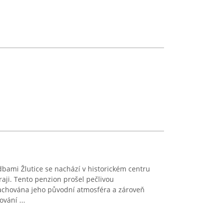
bami Žlutice se nachází v historickém centru
raji. Tento penzion prošel pečlivou
zachována jeho původní atmosféra a zároveň
vání ...