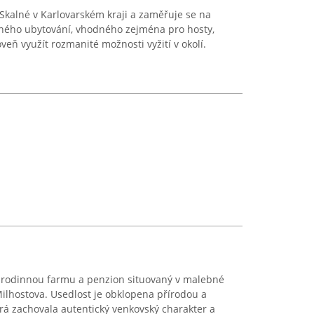
Skalné v Karlovarském kraji a zaměřuje se na
rného ubytování, vhodného zejména pro hosty,
oveň využít rozmanité možnosti vyžití v okolí.
e rodinnou farmu a penzion situovaný v malebné
Milhostova. Usedlost je obklopena přírodou a
terá zachovala autentický venkovský charakter a