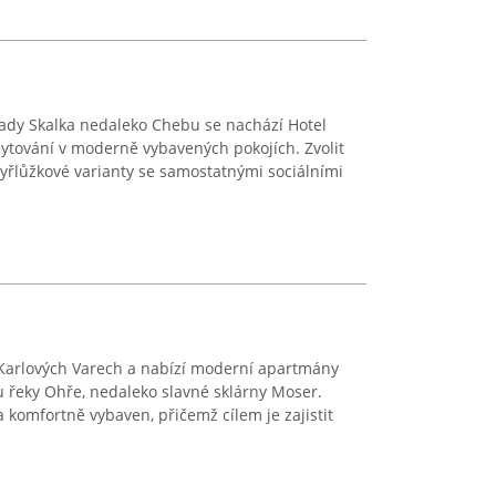
rady Skalka nedaleko Chebu se nachází Hotel
ubytování v moderně vybavených pokojích. Zvolit
čtyřlůžkové varianty se samostatnými sociálními
Karlových Varech a nabízí moderní apartmány
u řeky Ohře, nedaleko slavné sklárny Moser.
komfortně vybaven, přičemž cílem je zajistit