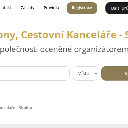
ontakt
Zásady
Pravidla
Registrace
Další pr
ony, Cestovní Kanceláře - 
 společnosti oceněné organizátorem
V
nceláře - Skalná