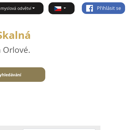
Přihlásit se
ůmyslová odvětví
Skalná
 Orlové.
yhledávání