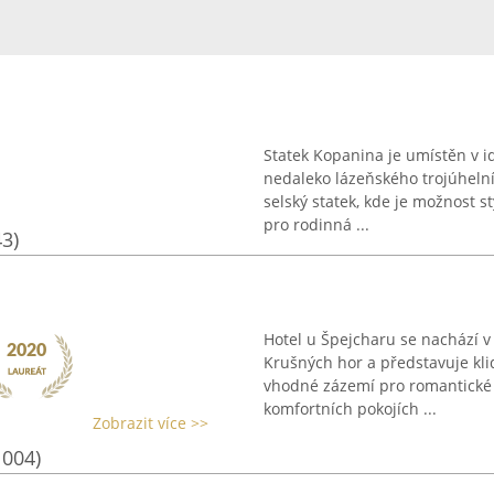
Statek Kopanina je umístěn v i
nedaleko lázeňského trojúheln
selský statek, kde je možnost s
pro rodinná ...
43)
Hotel u Špejcharu se nachází 
Krušných hor a představuje kl
vhodné zázemí pro romantické 
komfortních pokojích ...
Zobrazit více >>
1004)