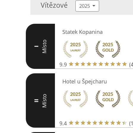
Vítězové
2025
Statek Kopanina
Místo
I
9.9
(
Hotel u Špejcharu
Místo
II
9.4
(