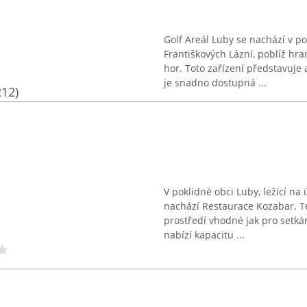
Golf Areál Luby se nachází v p
Františkových Lázní, poblíž 
hor. Toto zařízení představuje 
je snadno dostupná ...
212)
V poklidné obci Luby, ležící n
nachází Restaurace Kozabar. T
prostředí vhodné jak pro setkán
nabízí kapacitu ...