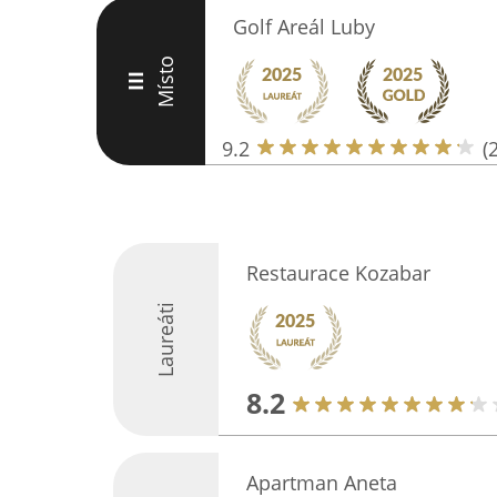
Golf Areál Luby
Místo
III
9.2
(
Restaurace Kozabar
Laureáti
8.2
Apartman Aneta