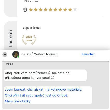
Hlavní ...
9
apartma
Laureáti
ORLOVÉ Cestovního Ruchu
Live chat
06:53
Organizátor hlasování
Plebiscyt
Kontakt
Ahoj, rádi Vám pomůžeme! 🙂 Klikněte na
Bright Side Solutions sp. z o.
Vítězové
Kontakt
o. sp. k.
Seznam všech
příslušnou téma konverzace! 🙂
ul. Ruska 22
laureátů
Wrocław 50-079
Zásady
KRS 0000749100 | Regon
Pravidla
Jsem laureát, chci získat marketingové materiály.
381313360 | NIP 8943132676
Zásady
Chci přihlásit svou společnost do Orlové.
ochrany
osobních údajů
Mám jiné otázky.