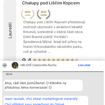
Chalupy pod Liščím Kopcem
Chalupy pod Liščím Kopcem představují
Laureáti
možnost ubytování v atraktivní lokalitě
Krkonoš, konkrétně v klidné části obce
Dolní Branná poblíž Vrchlabí i
Špindlerova Mlýna. Areál leží přímo na
hranici Krkonošského národního parku,
což je výhodné ...
9.4
ORLOVÉ Cestovního Ruchu
Live chat
09:04
Organizátor hlasování
Plebiscyt
Kontakt
Bright Side Solutions sp. z o.
Vítězové
Kontakt
Ahoj, rádi Vám pomůžeme! 🙂 Klikněte na
o. sp. k.
Seznam všech
příslušnou téma konverzace! 🙂
ul. Ruska 22
laureátů
Wrocław 50-079
Zásady
KRS 0000749100 | Regon
Pravidla
381313360 | NIP 8943132676
Zásady
Jsem laureát, chci získat marketingové materiály.
ochrany
Chci přihlásit svou společnost do Orlové.
osobních údajů