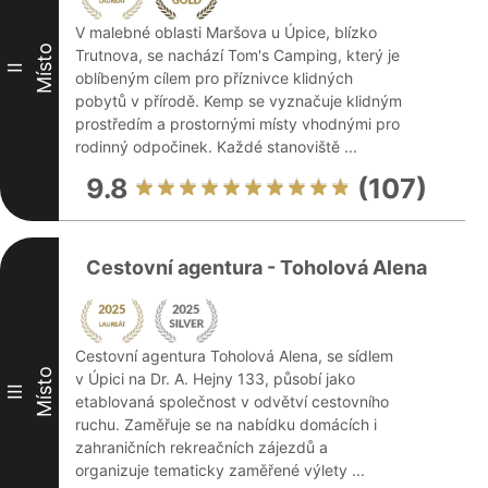
V malebné oblasti Maršova u Úpice, blízko
Místo
Trutnova, se nachází Tom's Camping, který je
II
oblíbeným cílem pro příznivce klidných
pobytů v přírodě. Kemp se vyznačuje klidným
prostředím a prostornými místy vhodnými pro
rodinný odpočinek. Každé stanoviště ...
9.8
(107)
Cestovní agentura - Toholová Alena
Cestovní agentura Toholová Alena, se sídlem
Místo
v Úpici na Dr. A. Hejny 133, působí jako
III
etablovaná společnost v odvětví cestovního
ruchu. Zaměřuje se na nabídku domácích i
zahraničních rekreačních zájezdů a
organizuje tematicky zaměřené výlety ...